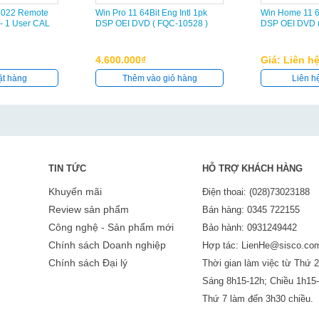
2022 Remote
Win Pro 11 64Bit Eng Intl 1pk
Win Home 11 64
 - 1 User CAL
DSP OEI DVD ( FQC-10528 )
DSP OEI DVD 
4.600.000₫
Giá: Liên h
ặt hàng
Thêm vào giỏ hàng
Liên h
TIN TỨC
HỖ TRỢ KHÁCH HÀNG
Khuyến mãi
Điện thoai: (028)73023188
Review sản phẩm
Bán hàng: 0345 722155
Công nghệ - Sản phẩm mới
Bảo hành: 0931249442
Chính sách Doanh nghiệp
Hợp tác: LienHe@sisco.co
Chính sách Đại lý
Thời gian làm việc từ Thứ 2
Sáng 8h15-12h; Chiều 1h15
Thứ 7 làm đến 3h30 chiều.