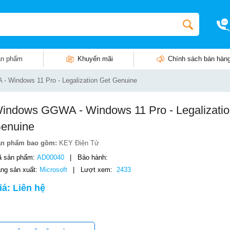
n phẩm
Khuyến mãi
Chính sách bán hàn
 - Windows 11 Pro - Legalization Get Genuine
indows GGWA - Windows 11 Pro - Legalizatio
enuine
ản phẩm bao gồm:
KEY Điện Tử
 sản phẩm:
AD00040
|
Bảo hành:
ng sản xuất:
Microsoft
|
Lượt xem:
2433
iá: Liên hệ