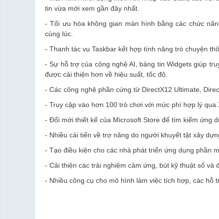
tin vừa mới xem gần đây nhất.
- Tối ưu hóa không gian màn hình bằng các chức năng
cùng lúc.
- Thanh tác vụ Taskbar kết hợp tính năng trò chuyện th
- Sự hỗ trợ của công nghệ AI, bảng tin Widgets giúp tru
được cải thiện hơn về hiệu suất, tốc độ.
- Các công nghệ phần cứng từ DirectX12 Ultimate, Direc
- Truy cập vào hơn 100 trò chơi với mức phí hợp lý qu
- Đổi mới thiết kế của Microsoft Store để tìm kiếm ứng
- Nhiều cải tiến về trợ năng do người khuyết tật xây dự
- Tạo điều kiện cho các nhà phát triển ứng dụng phần m
- Cải thiện các trải nghiệm cảm ứng, bút kỹ thuật số và đ
- Nhiều công cụ cho mô hình làm việc tích hợp, các hỗ t