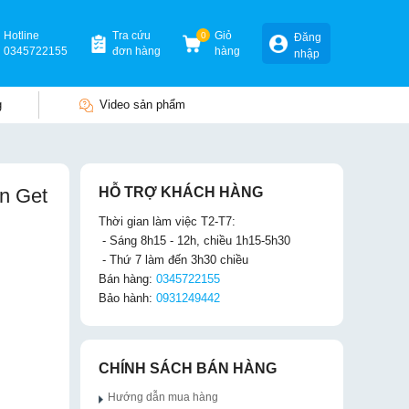
Hotline
Tra cứu
0
Giỏ
Đăng
0345722155
đơn hàng
hàng
nhập
g
Video sản phẩm
n Get
HỖ TRỢ KHÁCH HÀNG
Thời gian làm việc T2-T7:
- Sáng 8h15 - 12h, chiều 1h15-5h30
- Thứ 7 làm đến 3h30 chiều
Bán hàng:
0345722155
Bảo hành:
0931249442
CHÍNH SÁCH BÁN HÀNG
Hướng dẫn mua hàng