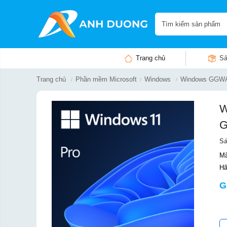
Trang chủ
Sả
Trang chủ
Phần mềm Microsoft
Windows
Windows GGWA
W
G
S
Mã
Hã
G