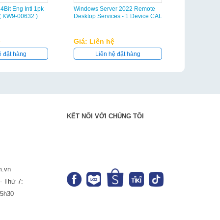
Bit Eng Intl 1pk
Windows Server 2022 Remote
Windows Ser
( KW9-00632 )
Desktop Services - 1 Device CAL
CAL
ệ
Giá: Liên hệ
Giá: Liên
ệ đặt hàng
Liên hệ đặt hàng
Liê
KẾT NỐI VỚI CHÚNG TÔI
m.vn
- Thứ 7:
-5h30