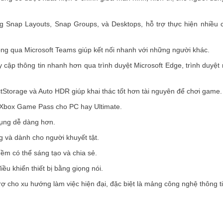
 Snap Layouts, Snap Groups, và Desktops, hỗ trợ thực hiện nhiều 
ông qua Microsoft Teams giúp kết nối nhanh với những người khác.
y cập thông tin nhanh hơn qua trình duyệt Microsoft Edge, trình duyệt
tStorage và Auto HDR giúp khai thác tốt hơn tài nguyên để chơi game.
a Xbox Game Pass cho PC hay Ultimate.
 dụng dễ dàng hơn.
ng và dành cho người khuyết tật.
ềm có thể sáng tạo và chia sẻ.
iều khiển thiết bị bằng giọng nói.
rợ cho xu hướng làm việc hiện đại, đặc biệt là mảng công nghệ thông ti