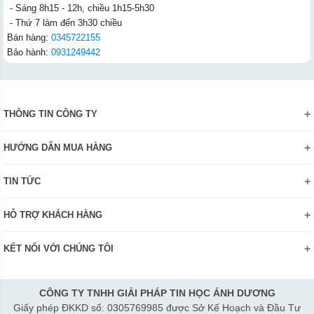
- Sáng 8h15 - 12h, chiều 1h15-5h30
- Thứ 7 làm đến 3h30 chiều
Bán hàng:
0345722155
Bảo hành:
0931249442
THÔNG TIN CÔNG TY
Giới thiệu
HƯỚNG DẪN MUA HÀNG
Chính sách bảo mật thông tin
Hướng dẫn đặt hàng Online
Danh hiệu - Chứng nhận
TIN TỨC
Thanh toán và giao hàng
Liên hệ
Khuyến mãi
Chính sách đổi trả hàng
HỖ TRỢ KHÁCH HÀNG
Review sản phẩm
Hướng dẫn đăng ký tài khoản
Điện thoai: (028)73023188
Công nghệ - Sản phẩm mới
Kiểm tra tình trạng đơn hàng
KẾT NỐI VỚI CHÚNG TÔI
Bán hàng: 0345 722155
Chính sách Doanh nghiệp
Bảo hành: 0931249442
Chính sách Đại lý
Hợp tác: LienHe@sisco.com.vn
CÔNG TY TNHH GIẢI PHÁP TIN HỌC ÁNH DƯƠNG
Giấy phép ĐKKD số: 0305769985 được Sở Kế Hoạch và Đầu Tư
Thời gian làm việc từ Thứ 2- Thứ 7: