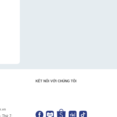
KẾT NỐI VỚI CHÚNG TÔI
m.vn
- Thứ 7: