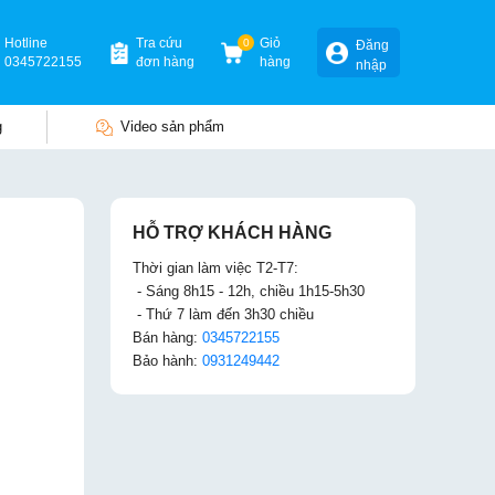
Hotline
Tra cứu
0
Giỏ
Đăng
0345722155
đơn hàng
hàng
nhập
g
Video sản phẩm
HỖ TRỢ KHÁCH HÀNG
Thời gian làm việc T2-T7:
- Sáng 8h15 - 12h, chiều 1h15-5h30
- Thứ 7 làm đến 3h30 chiều
Bán hàng:
0345722155
Bảo hành:
0931249442