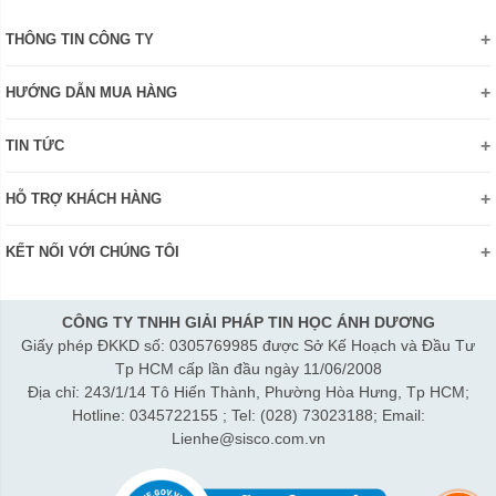
THÔNG TIN CÔNG TY
Giới thiệu
HƯỚNG DẪN MUA HÀNG
Chính sách bảo mật thông tin
Hướng dẫn đặt hàng Online
Danh hiệu - Chứng nhận
TIN TỨC
Thanh toán và giao hàng
Liên hệ
Khuyến mãi
Chính sách đổi trả hàng
HỖ TRỢ KHÁCH HÀNG
Review sản phẩm
Hướng dẫn đăng ký tài khoản
Điện thoai: (028)73023188
Công nghệ - Sản phẩm mới
Kiểm tra tình trạng đơn hàng
KẾT NỐI VỚI CHÚNG TÔI
Bán hàng: 0345 722155
Chính sách Doanh nghiệp
Bảo hành: 0931249442
Chính sách Đại lý
Hợp tác: LienHe@sisco.com.vn
CÔNG TY TNHH GIẢI PHÁP TIN HỌC ÁNH DƯƠNG
Giấy phép ĐKKD số: 0305769985 được Sở Kế Hoạch và Đầu Tư
Thời gian làm việc từ Thứ 2- Thứ 7:
Tp HCM cấp lần đầu ngày 11/06/2008
Sáng 8h15-12h; Chiều 1h15-5h30
Địa chỉ: 243/1/14 Tô Hiến Thành, Phường Hòa Hưng, Tp HCM;
Thứ 7 làm đến 3h30 chiều.
Hotline: 0345722155 ; Tel: (028) 73023188; Email:
Lienhe@sisco.com.vn