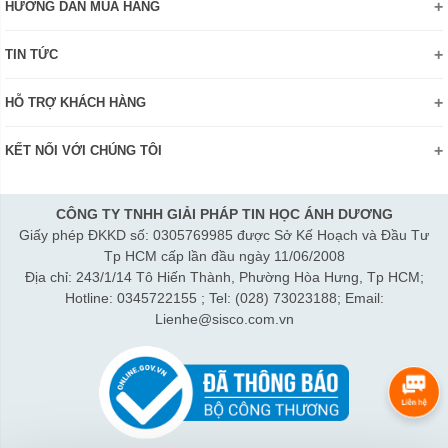
HƯỚNG DẪN MUA HÀNG
Chính sách bảo mật thông tin
Hướng dẫn đặt hàng Online
Danh hiệu - Chứng nhận
TIN TỨC
Thanh toán và giao hàng
Liên hệ
Khuyến mãi
Chính sách đổi trả hàng
HỖ TRỢ KHÁCH HÀNG
Review sản phẩm
Hướng dẫn đăng ký tài khoản
Điện thoai: (028)73023188
Công nghệ - Sản phẩm mới
Kiểm tra tình trạng đơn hàng
KẾT NỐI VỚI CHÚNG TÔI
Bán hàng: 0345 722155
Chính sách Doanh nghiệp
Bảo hành: 0931249442
Chính sách Đại lý
Hợp tác: LienHe@sisco.com.vn
CÔNG TY TNHH GIẢI PHÁP TIN HỌC ÁNH DƯƠNG
Giấy phép ĐKKD số: 0305769985 được Sở Kế Hoạch và Đầu Tư
Thời gian làm việc từ Thứ 2- Thứ 7:
Tp HCM cấp lần đầu ngày 11/06/2008
Sáng 8h15-12h; Chiều 1h15-5h30
Địa chỉ: 243/1/14 Tô Hiến Thành, Phường Hòa Hưng, Tp HCM;
Thứ 7 làm đến 3h30 chiều.
Hotline: 0345722155 ; Tel: (028) 73023188; Email:
Lienhe@sisco.com.vn