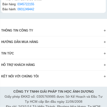
Bán hàng:
0345722155
Bảo hành:
0931249442
THÔNG TIN CÔNG TY
Giới thiệu
HƯỚNG DẪN MUA HÀNG
Chính sách bảo mật thông tin
Hướng dẫn đặt hàng Online
Danh hiệu - Chứng nhận
TIN TỨC
Thanh toán và giao hàng
Liên hệ
Khuyến mãi
Chính sách đổi trả hàng
HỖ TRỢ KHÁCH HÀNG
Review sản phẩm
Hướng dẫn đăng ký tài khoản
Điện thoai: (028)73023188
Công nghệ - Sản phẩm mới
Kiểm tra tình trạng đơn hàng
KẾT NỐI VỚI CHÚNG TÔI
Bán hàng: 0345 722155
Chính sách Doanh nghiệp
Bảo hành: 0931249442
Chính sách Đại lý
Hợp tác: LienHe@sisco.com.vn
CÔNG TY TNHH GIẢI PHÁP TIN HỌC ÁNH DƯƠNG
Giấy phép ĐKKD số: 0305769985 được Sở Kế Hoạch và Đầu Tư
Thời gian làm việc từ Thứ 2- Thứ 7:
Tp HCM cấp lần đầu ngày 11/06/2008
Sáng 8h15-12h; Chiều 1h15-5h30
Địa chỉ: 243/1/14 Tô Hiến Thành, Phường Hòa Hưng, Tp HCM;