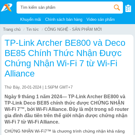
Khuyến mãi
Chính sách bán hàng
Video sản phẩm
Trang chủ
Tin tức
CÔNG NGHỆ - SẢN PHẨM MỚI
TP-Link Archer BE800 và Deco
BE85 Chính Thức Nhận Được
Chứng Nhận Wi-Fi 7 từ Wi-Fi
Alliance
Thứ Bảy, 20-01-2024 | 1:56PM GMT+7
Ngày 9 tháng 1 năm 2024— TP-Link Archer BE800 và
TP-Link Deco BE85 chính thức được CHỨNG NHẬN
Wi-Fi 7™, bởi Wi-Fi Alliance. Đây là một trong số router
gia đình đầu tiên trên thế giới nhận được chứng nhận
Wi-Fi 7 từ Wi-Fi Alliance.
CHỨNG NHẬN Wi-Fi7™ là chương trình chứng nhận khả năng