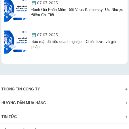
07.07.2025
Đánh Giá Phần Mềm Diệt Virus Kaspersky: Ưu Nhược
Điểm Chi Tiết
07.07.2025
Bảo mật dữ liệu doanh nghiệp – Chiến lược và giải
pháp
THÔNG TIN CÔNG TY
Giới thiệu
HƯỚNG DẪN MUA HÀNG
Chính sách bảo mật thông tin
Hướng dẫn đặt hàng Online
Danh hiệu - Chứng nhận
TIN TỨC
Thanh toán và giao hàng
Liên hệ
Khuyến mãi
Chính sách đổi trả hàng