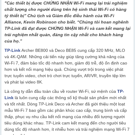
"Các thiết bị được CHỨNG NHẬN Wi-Fi mang lại trải nghiệm
chất lượng cho người dùng trên hệ sinh thái Wi-Fi có hàng
tỷ thiết bị” Chủ tịch và Giám đốc điều hành của Wi-Fi
Alliance, Kevin Robinson cho biết. “Chúng tôi hoan nghênh
TP-Link đã đạt được CHỨNG NHẬN Wi-Fi và cam kết mang lại
trải nghiệm nhất quán, đáng tin cậy nhất cho khách hàng
của họ.”
TP-Link
Archer BE800 và Deco BE85 cung cấp 320 MHz, MLO
và 4K-QAM. Những cải tiến này giúp tăng cường khả năng của
Wi-Fi 7, đảm bảo tốc độ nhanh hơn, giảm độ trễ, độ ổn định cao
hơn và kết nối mạng hiệu quả. Chúng vượt trội trong việc phát
trực tuyến video, chơi trò chơi trực tuyến, AR/VR, truyền tệp lớn
và phát lại video 8K.
Là công ty dẫn đầu toàn cầu về router Wi-Fi, sứ mệnh của
TP-
Link
là luôn cung cấp các thông số kỹ thuật sản phẩm mới nhất
và tốt nhất. Dòng TP-Link Deco và Archer đã giới thiệu một loạt
mẫu Wi-Fi 7 bao gồm các phân khúc cao cấp, trung bình và cấp
thấp, phục vụ nhu cầu kết nối mạng của nhiều đối tượng người
tiêu dùng khác nhau. TP-Link cam kết mang đến cho người tiêu
dùng tốc độ nhanh hơn, ít nhiễu hơn và trải nghiệm mạng Wi-Fi 7