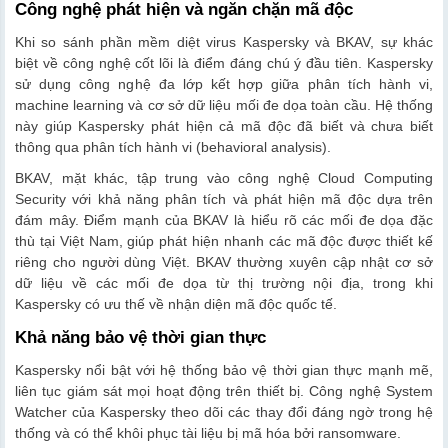
Công nghệ phát hiện và ngăn chặn mã độc
Khi so sánh phần mềm diệt virus Kaspersky và BKAV, sự khác
biệt về công nghệ cốt lõi là điểm đáng chú ý đầu tiên. Kaspersky
sử dụng công nghệ đa lớp kết hợp giữa phân tích hành vi,
machine learning và cơ sở dữ liệu mối đe dọa toàn cầu. Hệ thống
này giúp Kaspersky phát hiện cả mã độc đã biết và chưa biết
thông qua phân tích hành vi (behavioral analysis).
BKAV, mặt khác, tập trung vào công nghệ Cloud Computing
Security với khả năng phân tích và phát hiện mã độc dựa trên
đám mây. Điểm mạnh của BKAV là hiểu rõ các mối đe dọa đặc
thù tại Việt Nam, giúp phát hiện nhanh các mã độc được thiết kế
riêng cho người dùng Việt. BKAV thường xuyên cập nhật cơ sở
dữ liệu về các mối đe dọa từ thị trường nội địa, trong khi
Kaspersky có ưu thế về nhận diện mã độc quốc tế.
Khả năng bảo vệ thời gian thực
Kaspersky nổi bật với hệ thống bảo vệ thời gian thực mạnh mẽ,
liên tục giám sát mọi hoạt động trên thiết bị. Công nghệ System
Watcher của Kaspersky theo dõi các thay đổi đáng ngờ trong hệ
thống và có thể khôi phục tài liệu bị mã hóa bởi ransomware.