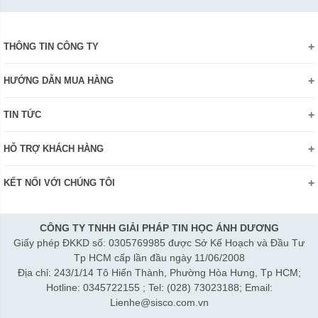
THÔNG TIN CÔNG TY
Giới thiệu
HƯỚNG DẪN MUA HÀNG
Chính sách bảo mật thông tin
Hướng dẫn đặt hàng Online
Danh hiệu - Chứng nhận
TIN TỨC
Thanh toán và giao hàng
Liên hệ
Khuyến mãi
Chính sách đổi trả hàng
HỖ TRỢ KHÁCH HÀNG
Review sản phẩm
Hướng dẫn đăng ký tài khoản
Điện thoai: (028)73023188
Công nghệ - Sản phẩm mới
Kiểm tra tình trạng đơn hàng
KẾT NỐI VỚI CHÚNG TÔI
Bán hàng: 0345 722155
Chính sách Doanh nghiệp
Bảo hành: 0931249442
Chính sách Đại lý
Hợp tác: LienHe@sisco.com.vn
CÔNG TY TNHH GIẢI PHÁP TIN HỌC ÁNH DƯƠNG
Giấy phép ĐKKD số: 0305769985 được Sở Kế Hoạch và Đầu Tư
Thời gian làm việc từ Thứ 2- Thứ 7:
Tp HCM cấp lần đầu ngày 11/06/2008
Sáng 8h15-12h; Chiều 1h15-5h30
Địa chỉ: 243/1/14 Tô Hiến Thành, Phường Hòa Hưng, Tp HCM;
Thứ 7 làm đến 3h30 chiều.
Hotline: 0345722155 ; Tel: (028) 73023188; Email:
Lienhe@sisco.com.vn