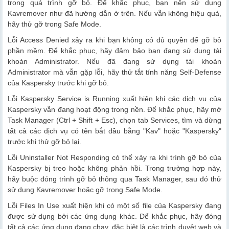
trong quá trình gỡ bỏ. Để khắc phục, bạn nên sử dụng
Kavremover như đã hướng dẫn ở trên. Nếu vẫn không hiệu quả,
hãy thử gỡ trong Safe Mode.
Lỗi Access Denied xảy ra khi bạn không có đủ quyền để gỡ bỏ
phần mềm. Để khắc phục, hãy đảm bảo bạn đang sử dụng tài
khoản Administrator. Nếu đã đang sử dụng tài khoản
Administrator mà vẫn gặp lỗi, hãy thử tắt tính năng Self-Defense
của Kaspersky trước khi gỡ bỏ.
Lỗi Kaspersky Service is Running xuất hiện khi các dịch vụ của
Kaspersky vẫn đang hoạt động trong nền. Để khắc phục, hãy mở
Task Manager (Ctrl + Shift + Esc), chọn tab Services, tìm và dừng
tất cả các dịch vụ có tên bắt đầu bằng "Kav" hoặc "Kaspersky"
trước khi thử gỡ bỏ lại.
Lỗi Uninstaller Not Responding có thể xảy ra khi trình gỡ bỏ của
Kaspersky bị treo hoặc không phản hồi. Trong trường hợp này,
hãy buộc đóng trình gỡ bỏ thông qua Task Manager, sau đó thử
sử dụng Kavremover hoặc gỡ trong Safe Mode.
Lỗi Files In Use xuất hiện khi có một số file của Kaspersky đang
được sử dụng bởi các ứng dụng khác. Để khắc phục, hãy đóng
tất cả các ứng dụng đang chạy, đặc biệt là các trình duyệt web và