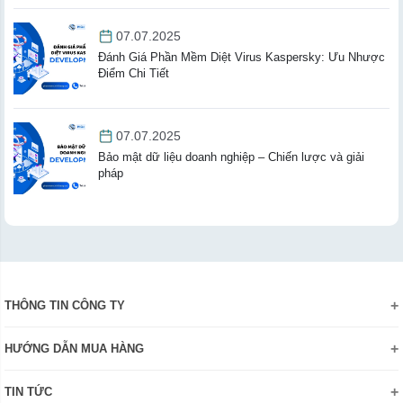
07.07.2025
Đánh Giá Phần Mềm Diệt Virus Kaspersky: Ưu Nhược
Điểm Chi Tiết
07.07.2025
Bảo mật dữ liệu doanh nghiệp – Chiến lược và giải
pháp
THÔNG TIN CÔNG TY
Giới thiệu
HƯỚNG DẪN MUA HÀNG
Chính sách bảo mật thông tin
Hướng dẫn đặt hàng Online
Danh hiệu - Chứng nhận
TIN TỨC
Thanh toán và giao hàng
Liên hệ