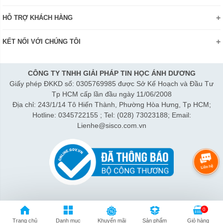
Khuyến mãi
Chính sách đổi trả hàng
HỖ TRỢ KHÁCH HÀNG
Review sản phẩm
Hướng dẫn đăng ký tài khoản
Điện thoai: (028)73023188
Công nghệ - Sản phẩm mới
Kiểm tra tình trạng đơn hàng
KẾT NỐI VỚI CHÚNG TÔI
Bán hàng: 0345 722155
Chính sách Doanh nghiệp
Bảo hành: 0931249442
Chính sách Đại lý
Hợp tác: LienHe@sisco.com.vn
CÔNG TY TNHH GIẢI PHÁP TIN HỌC ÁNH DƯƠNG
Giấy phép ĐKKD số: 0305769985 được Sở Kế Hoạch và Đầu Tư
Thời gian làm việc từ Thứ 2- Thứ 7:
Tp HCM cấp lần đầu ngày 11/06/2008
Sáng 8h15-12h; Chiều 1h15-5h30
Địa chỉ: 243/1/14 Tô Hiến Thành, Phường Hòa Hưng, Tp HCM;
Thứ 7 làm đến 3h30 chiều.
Hotline: 0345722155 ; Tel: (028) 73023188; Email:
Lienhe@sisco.com.vn
0
Trang chủ
Danh mục
Khuyến mãi
Sản phẩm
Giỏ hàng