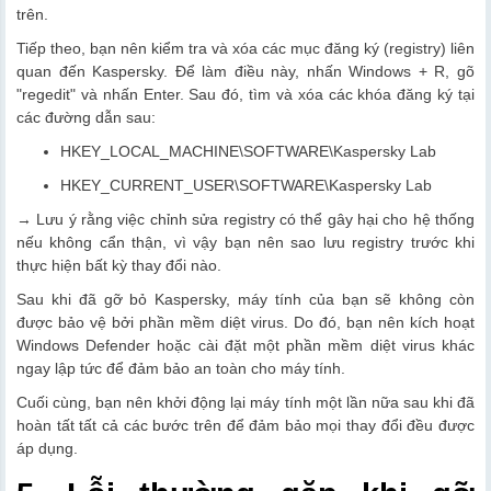
trên.
Tiếp theo, bạn nên kiểm tra và xóa các mục đăng ký (registry) liên
quan đến Kaspersky. Để làm điều này, nhấn Windows + R, gõ
"regedit" và nhấn Enter. Sau đó, tìm và xóa các khóa đăng ký tại
các đường dẫn sau:
HKEY_LOCAL_MACHINE\SOFTWARE\Kaspersky Lab
HKEY_CURRENT_USER\SOFTWARE\Kaspersky Lab
→ Lưu ý rằng việc chỉnh sửa registry có thể gây hại cho hệ thống
nếu không cẩn thận, vì vậy bạn nên sao lưu registry trước khi
thực hiện bất kỳ thay đổi nào.
Sau khi đã gỡ bỏ Kaspersky, máy tính của bạn sẽ không còn
được bảo vệ bởi phần mềm diệt virus. Do đó, bạn nên kích hoạt
Windows Defender hoặc cài đặt một phần mềm diệt virus khác
ngay lập tức để đảm bảo an toàn cho máy tính.
Cuối cùng, bạn nên khởi động lại máy tính một lần nữa sau khi đã
hoàn tất tất cả các bước trên để đảm bảo mọi thay đổi đều được
áp dụng.