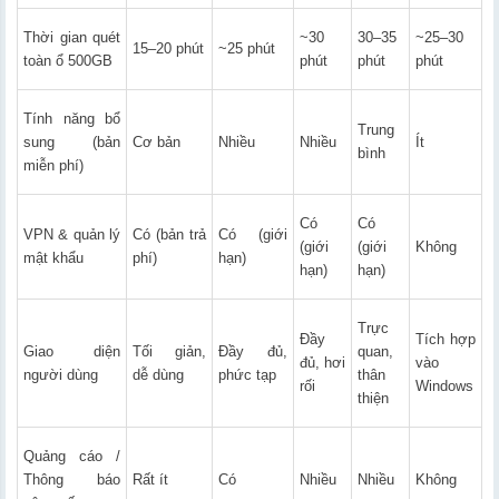
Thời gian quét
~30
30–35
~25–30
15–20 phút
~25 phút
toàn ổ 500GB
phút
phút
phút
Tính năng bổ
Trung
sung (bản
Cơ bản
Nhiều
Nhiều
Ít
bình
miễn phí)
Có
Có
VPN & quản lý
Có (bản trả
Có (giới
(giới
(giới
Không
mật khẩu
phí)
hạn)
hạn)
hạn)
Trực
Đầy
Tích hợp
Giao diện
Tối giản,
Đầy đủ,
quan,
đủ, hơi
vào
người dùng
dễ dùng
phức tạp
thân
rối
Windows
thiện
Quảng cáo /
Thông báo
Rất ít
Có
Nhiều
Nhiều
Không