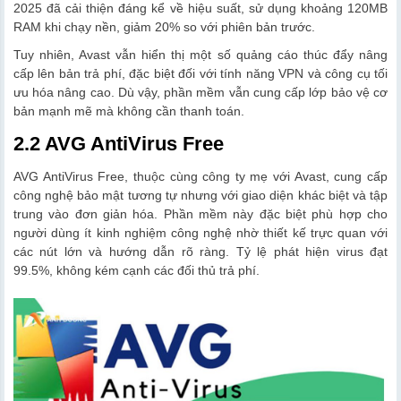
2025 đã cải thiện đáng kể về hiệu suất, sử dụng khoảng 120MB
RAM khi chạy nền, giảm 20% so với phiên bản trước.
Tuy nhiên, Avast vẫn hiển thị một số quảng cáo thúc đẩy nâng
cấp lên bản trả phí, đặc biệt đối với tính năng VPN và công cụ tối
ưu hóa nâng cao. Dù vậy, phần mềm vẫn cung cấp lớp bảo vệ cơ
bản mạnh mẽ mà không cần thanh toán.
2.2 AVG AntiVirus Free
AVG AntiVirus Free, thuộc cùng công ty mẹ với Avast, cung cấp
công nghệ bảo mật tương tự nhưng với giao diện khác biệt và tập
trung vào đơn giản hóa. Phần mềm này đặc biệt phù hợp cho
người dùng ít kinh nghiệm công nghệ nhờ thiết kế trực quan với
các nút lớn và hướng dẫn rõ ràng. Tỷ lệ phát hiện virus đạt
99.5%, không kém cạnh các đối thủ trả phí.