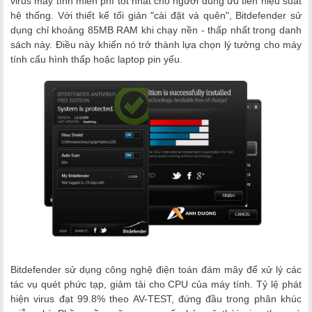
virus máy tính miễn phí tốt nhất cho người dùng ưu tiên hiệu suất
hệ thống. Với thiết kế tối giản "cài đặt và quên", Bitdefender sử
dụng chỉ khoảng 85MB RAM khi chạy nền - thấp nhất trong danh
sách này. Điều này khiến nó trở thành lựa chọn lý tưởng cho máy
tính cấu hình thấp hoặc laptop pin yếu.
Bitdefender sử dụng công nghệ điện toán đám mây để xử lý các
tác vụ quét phức tạp, giảm tải cho CPU của máy tính. Tỷ lệ phát
hiện virus đạt 99.8% theo AV-TEST, đứng đầu trong phân khúc