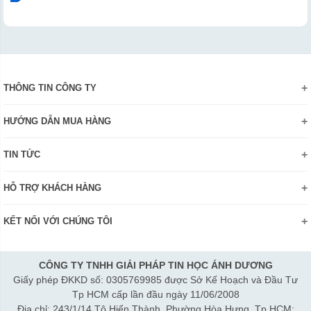
THÔNG TIN CÔNG TY
Giới thiệu
HƯỚNG DẪN MUA HÀNG
Chính sách bảo mật thông tin
Hướng dẫn đặt hàng Online
Danh hiệu - Chứng nhận
TIN TỨC
Thanh toán và giao hàng
Liên hệ
Khuyến mãi
Chính sách đổi trả hàng
HỖ TRỢ KHÁCH HÀNG
Review sản phẩm
Hướng dẫn đăng ký tài khoản
Điện thoai: (028)73023188
Công nghệ - Sản phẩm mới
Kiểm tra tình trạng đơn hàng
KẾT NỐI VỚI CHÚNG TÔI
Bán hàng: 0345 722155
Chính sách Doanh nghiệp
Bảo hành: 0931249442
Chính sách Đại lý
Hợp tác: LienHe@sisco.com.vn
CÔNG TY TNHH GIẢI PHÁP TIN HỌC ÁNH DƯƠNG
Giấy phép ĐKKD số: 0305769985 được Sở Kế Hoạch và Đầu Tư
Thời gian làm việc từ Thứ 2- Thứ 7:
Tp HCM cấp lần đầu ngày 11/06/2008
Sáng 8h15-12h; Chiều 1h15-5h30
Địa chỉ: 243/1/14 Tô Hiến Thành, Phường Hòa Hưng, Tp HCM;