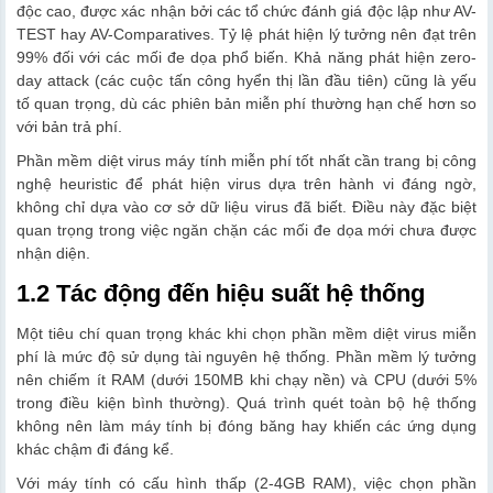
độc cao, được xác nhận bởi các tổ chức đánh giá độc lập như AV-
TEST hay AV-Comparatives. Tỷ lệ phát hiện lý tưởng nên đạt trên
99% đối với các mối đe dọa phổ biến. Khả năng phát hiện zero-
day attack (các cuộc tấn công hyển thị lần đầu tiên) cũng là yếu
tố quan trọng, dù các phiên bản miễn phí thường hạn chế hơn so
với bản trả phí.
Phần mềm diệt virus máy tính miễn phí tốt nhất cần trang bị công
nghệ heuristic để phát hiện virus dựa trên hành vi đáng ngờ,
không chỉ dựa vào cơ sở dữ liệu virus đã biết. Điều này đặc biệt
quan trọng trong việc ngăn chặn các mối đe dọa mới chưa được
nhận diện.
1.2 Tác động đến hiệu suất hệ thống
Một tiêu chí quan trọng khác khi chọn phần mềm diệt virus miễn
phí là mức độ sử dụng tài nguyên hệ thống. Phần mềm lý tưởng
nên chiếm ít RAM (dưới 150MB khi chạy nền) và CPU (dưới 5%
trong điều kiện bình thường). Quá trình quét toàn bộ hệ thống
không nên làm máy tính bị đóng băng hay khiến các ứng dụng
khác chậm đi đáng kể.
Với máy tính có cấu hình thấp (2-4GB RAM), việc chọn phần