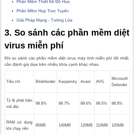
Phần Mềm Thiết Kế Đồ Họa
Phần Mềm Họp Trực Tuyến
Giải Pháp Mạng - Tường Lửa
3. So sánh các phần mềm diệt
virus miễn phí
Khi so sánh các phần mềm diệt virus máy tính miễn phí tốt nhất,
cần đánh giá dựa trên nhiều khía cạnh khác nhau.
Microsoft
Tiêu chí
Bitdefender
Kaspersky
Avast
AVG
Defender
Tỷ lệ phát hiện
99.8%
99.7%
99.6%
99.5%
98.8%
mã độc
RAM sử dụng
85MB
140MB
120MB
110MB
105MB
khi chạy nền