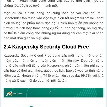
miễn phí. Phần mềm cũng cung cấp bảo vệ thời gian thực và
chống lừa đảo trực tuyến mạnh mẽ.
Mặc dù có ít tính năng bổ sung hơn so với các đối thủ,
Bitdefender tập trung vào việc thực hiện tốt nhiệm vụ cốt lõi - phát
hiện và loại bỏ phần mềm độc hại. Phiên bản miễn phí không có
tường lửa tích hợp hoặc công cụ tối ưu hóa hệ thống, nhưng đây
có thể là điểm cộng cho những người dùng chỉ cần một giải pháp
bảo mật đơn giản và hiệu quả.
2.4 Kaspersky Security Cloud Free
Kaspersky Security Cloud Free cung cấp một trong những phần
mềm bảo mật miễn phí toàn diện nhất hiện nay. Dựa trên công
nghệ bảo mật nổi tiếng của Kaspersky, phiên bản miễn phí cung
cấp bảo vệ thời gian thực, quét theo lịch, bảo vệ web và tính năng
kiểm tra tài khoản bị rò rỉ. Tỷ lệ phát hiện virus đạt 99.7%, với khả
năng xử lý các mối đe dọa mới nổi rất tốt.