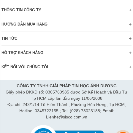
THÔNG TIN CÔNG TY
Giới thiệu
HƯỚNG DẪN MUA HÀNG
Chính sách bảo mật thông tin
Hướng dẫn đặt hàng Online
Danh hiệu - Chứng nhận
TIN TỨC
Thanh toán và giao hàng
Liên hệ
Khuyến mãi
Chính sách đổi trả hàng
HỖ TRỢ KHÁCH HÀNG
Review sản phẩm
Hướng dẫn đăng ký tài khoản
Điện thoai: (028)73023188
Công nghệ - Sản phẩm mới
Kiểm tra tình trạng đơn hàng
KẾT NỐI VỚI CHÚNG TÔI
Bán hàng: 0345 722155
Chính sách Doanh nghiệp
Bảo hành: 0931249442
Chính sách Đại lý
Hợp tác: LienHe@sisco.com.vn
CÔNG TY TNHH GIẢI PHÁP TIN HỌC ÁNH DƯƠNG
Giấy phép ĐKKD số: 0305769985 được Sở Kế Hoạch và Đầu Tư
Thời gian làm việc từ Thứ 2- Thứ 7:
Tp HCM cấp lần đầu ngày 11/06/2008
Sáng 8h15-12h; Chiều 1h15-5h30
Địa chỉ: 243/1/14 Tô Hiến Thành, Phường Hòa Hưng, Tp HCM;
Thứ 7 làm đến 3h30 chiều.
Hotline: 0345722155 ; Tel: (028) 73023188; Email:
Lienhe@sisco.com.vn