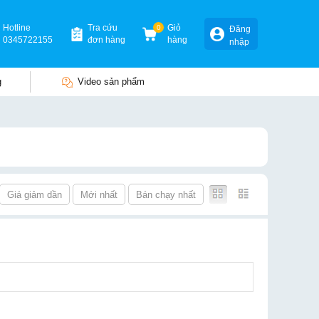
Hotline
Tra cứu
0
Giỏ
Đăng
0345722155
đơn hàng
hàng
nhập
g
Video sản phẩm
Giá giảm dần
Mới nhất
Bán chạy nhất