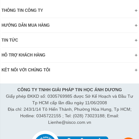
THÔNG TIN CÔNG TY
Giới thiệu
HƯỚNG DẪN MUA HÀNG
Chính sách bảo mật thông tin
Hướng dẫn đặt hàng Online
Danh hiệu - Chứng nhận
TIN TỨC
Thanh toán và giao hàng
Liên hệ
Khuyến mãi
Chính sách đổi trả hàng
HỖ TRỢ KHÁCH HÀNG
Review sản phẩm
Hướng dẫn đăng ký tài khoản
Điện thoai: (028)73023188
Công nghệ - Sản phẩm mới
Kiểm tra tình trạng đơn hàng
KẾT NỐI VỚI CHÚNG TÔI
Bán hàng: 0345 722155
Chính sách Doanh nghiệp
Bảo hành: 0931249442
Chính sách Đại lý
Hợp tác: LienHe@sisco.com.vn
CÔNG TY TNHH GIẢI PHÁP TIN HỌC ÁNH DƯƠNG
Giấy phép ĐKKD số: 0305769985 được Sở Kế Hoạch và Đầu Tư
Thời gian làm việc từ Thứ 2- Thứ 7:
Tp HCM cấp lần đầu ngày 11/06/2008
Sáng 8h15-12h; Chiều 1h15-5h30
Địa chỉ: 243/1/14 Tô Hiến Thành, Phường Hòa Hưng, Tp HCM;
Thứ 7 làm đến 3h30 chiều.
Hotline: 0345722155 ; Tel: (028) 73023188; Email:
Lienhe@sisco.com.vn