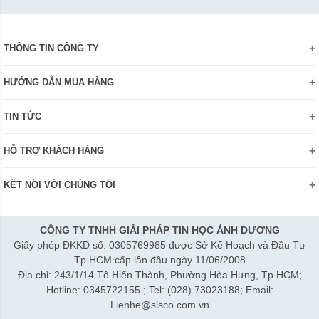
THÔNG TIN CÔNG TY
Giới thiệu
HƯỚNG DẪN MUA HÀNG
Chính sách bảo mật thông tin
Hướng dẫn đặt hàng Online
Danh hiệu - Chứng nhận
TIN TỨC
Thanh toán và giao hàng
Liên hệ
Khuyến mãi
Chính sách đổi trả hàng
HỖ TRỢ KHÁCH HÀNG
Review sản phẩm
Hướng dẫn đăng ký tài khoản
Điện thoai: (028)73023188
Công nghệ - Sản phẩm mới
Kiểm tra tình trạng đơn hàng
KẾT NỐI VỚI CHÚNG TÔI
Bán hàng: 0345 722155
Chính sách Doanh nghiệp
Bảo hành: 0931249442
Chính sách Đại lý
Hợp tác: LienHe@sisco.com.vn
CÔNG TY TNHH GIẢI PHÁP TIN HỌC ÁNH DƯƠNG
Giấy phép ĐKKD số: 0305769985 được Sở Kế Hoạch và Đầu Tư
Thời gian làm việc từ Thứ 2- Thứ 7:
Tp HCM cấp lần đầu ngày 11/06/2008
Sáng 8h15-12h; Chiều 1h15-5h30
Địa chỉ: 243/1/14 Tô Hiến Thành, Phường Hòa Hưng, Tp HCM;
Thứ 7 làm đến 3h30 chiều.
Hotline: 0345722155 ; Tel: (028) 73023188; Email:
Lienhe@sisco.com.vn