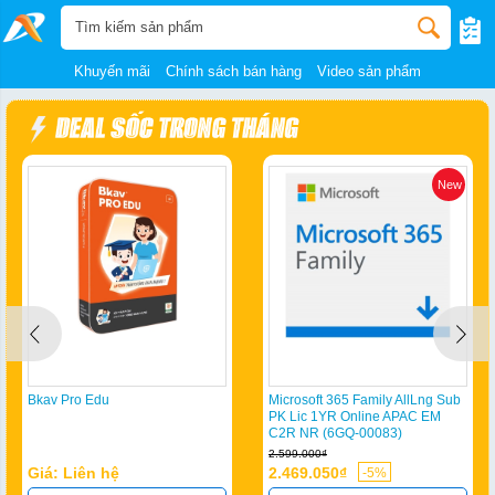
Khuyến mãi
Chính sách bán hàng
Video sản phẩm
New
Bkav Pro Edu
Microsoft 365 Family AllLng Sub
PK Lic 1YR Online APAC EM
C2R NR (6GQ-00083)
2.599.000₫
Giá: Liên hệ
2.469.050₫
-5%