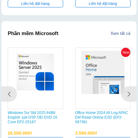
Liên hệ đặt hàng
Liên hệ đặt hàng
Phần mềm Microsoft
Xem tất cả
New
Windows Svr Std 2025 64Bit
Office Home 2024 All Lng APAC
English 1pk DSP OEI DVD 16
EM Retail Online ESD (EP2-
Core EP2-25187
06796)
26.500.000₫
3.500.000₫