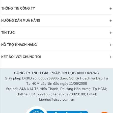
THÔNG TIN CÔNG TY
Giới thiệu
HƯỚNG DẪN MUA HÀNG
Chính sách bảo mật thông tin
Hướng dẫn đặt hàng Online
Danh hiệu - Chứng nhận
TIN TỨC
Thanh toán và giao hàng
Liên hệ
Khuyến mãi
Chính sách đổi trả hàng
HỖ TRỢ KHÁCH HÀNG
Review sản phẩm
Hướng dẫn đăng ký tài khoản
Điện thoai: (028)73023188
Công nghệ - Sản phẩm mới
Kiểm tra tình trạng đơn hàng
KẾT NỐI VỚI CHÚNG TÔI
Bán hàng: 0345 722155
Chính sách Doanh nghiệp
Bảo hành: 0931249442
Chính sách Đại lý
Hợp tác: LienHe@sisco.com.vn
CÔNG TY TNHH GIẢI PHÁP TIN HỌC ÁNH DƯƠNG
Giấy phép ĐKKD số: 0305769985 được Sở Kế Hoạch và Đầu Tư
Thời gian làm việc từ Thứ 2- Thứ 7:
Tp HCM cấp lần đầu ngày 11/06/2008
Sáng 8h15-12h; Chiều 1h15-5h30
Địa chỉ: 243/1/14 Tô Hiến Thành, Phường Hòa Hưng, Tp HCM;
Thứ 7 làm đến 3h30 chiều.
Hotline: 0345722155 ; Tel: (028) 73023188; Email:
Lienhe@sisco.com.vn