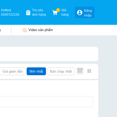
Hotline
Tra cứu
0
Giỏ
Đăng
0345722155
đơn hàng
hàng
nhập
g
Video sản phẩm
Giá giảm dần
Mới nhất
Bán chạy nhất