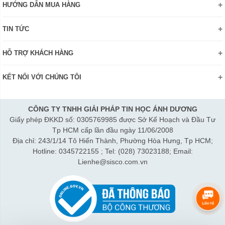
HƯỚNG DẪN MUA HÀNG
Chính sách bảo mật thông tin
Hướng dẫn đặt hàng Online
Danh hiệu - Chứng nhận
TIN TỨC
Thanh toán và giao hàng
Liên hệ
Khuyến mãi
Chính sách đổi trả hàng
HỖ TRỢ KHÁCH HÀNG
Review sản phẩm
Hướng dẫn đăng ký tài khoản
Điện thoai: (028)73023188
Công nghệ - Sản phẩm mới
Kiểm tra tình trạng đơn hàng
KẾT NỐI VỚI CHÚNG TÔI
Bán hàng: 0345 722155
Chính sách Doanh nghiệp
Bảo hành: 0931249442
Chính sách Đại lý
Hợp tác: LienHe@sisco.com.vn
CÔNG TY TNHH GIẢI PHÁP TIN HỌC ÁNH DƯƠNG
Giấy phép ĐKKD số: 0305769985 được Sở Kế Hoạch và Đầu Tư
Thời gian làm việc từ Thứ 2- Thứ 7:
Tp HCM cấp lần đầu ngày 11/06/2008
Sáng 8h15-12h; Chiều 1h15-5h30
Địa chỉ: 243/1/14 Tô Hiến Thành, Phường Hòa Hưng, Tp HCM;
Thứ 7 làm đến 3h30 chiều.
Hotline: 0345722155 ; Tel: (028) 73023188; Email:
Lienhe@sisco.com.vn