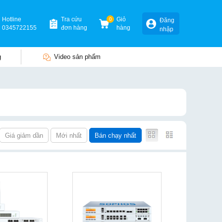
Hotline
Tra cứu
0
Giỏ
Đăng
0345722155
đơn hàng
hàng
nhập
g
Video sản phẩm
Giá giảm dần
Mới nhất
Bán chạy nhất