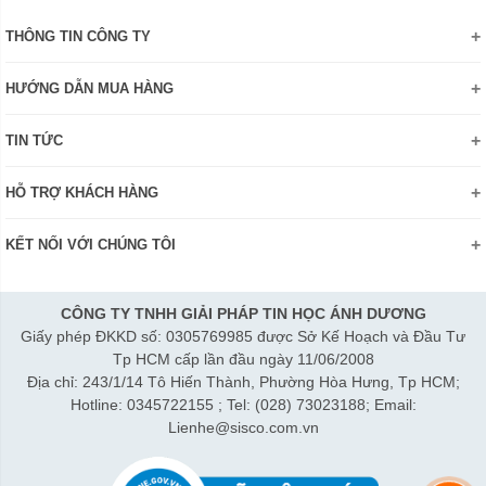
THÔNG TIN CÔNG TY
Giới thiệu
HƯỚNG DẪN MUA HÀNG
Chính sách bảo mật thông tin
Hướng dẫn đặt hàng Online
Danh hiệu - Chứng nhận
TIN TỨC
Thanh toán và giao hàng
Liên hệ
Khuyến mãi
Chính sách đổi trả hàng
HỖ TRỢ KHÁCH HÀNG
Review sản phẩm
Hướng dẫn đăng ký tài khoản
Điện thoai: (028)73023188
Công nghệ - Sản phẩm mới
Kiểm tra tình trạng đơn hàng
KẾT NỐI VỚI CHÚNG TÔI
Bán hàng: 0345 722155
Chính sách Doanh nghiệp
Bảo hành: 0931249442
Chính sách Đại lý
Hợp tác: LienHe@sisco.com.vn
CÔNG TY TNHH GIẢI PHÁP TIN HỌC ÁNH DƯƠNG
Giấy phép ĐKKD số: 0305769985 được Sở Kế Hoạch và Đầu Tư
Thời gian làm việc từ Thứ 2- Thứ 7:
Tp HCM cấp lần đầu ngày 11/06/2008
Sáng 8h15-12h; Chiều 1h15-5h30
Địa chỉ: 243/1/14 Tô Hiến Thành, Phường Hòa Hưng, Tp HCM;
Thứ 7 làm đến 3h30 chiều.
Hotline: 0345722155 ; Tel: (028) 73023188; Email:
Lienhe@sisco.com.vn