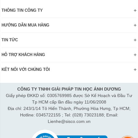
THÔNG TIN CÔNG TY
Giới thiệu
HƯỚNG DẪN MUA HÀNG
Chính sách bảo mật thông tin
Hướng dẫn đặt hàng Online
Danh hiệu - Chứng nhận
TIN TỨC
Thanh toán và giao hàng
Liên hệ
Khuyến mãi
Chính sách đổi trả hàng
HỖ TRỢ KHÁCH HÀNG
Review sản phẩm
Hướng dẫn đăng ký tài khoản
Điện thoai: (028)73023188
Công nghệ - Sản phẩm mới
Kiểm tra tình trạng đơn hàng
KẾT NỐI VỚI CHÚNG TÔI
Bán hàng: 0345 722155
Chính sách Doanh nghiệp
Bảo hành: 0931249442
Chính sách Đại lý
Hợp tác: LienHe@sisco.com.vn
CÔNG TY TNHH GIẢI PHÁP TIN HỌC ÁNH DƯƠNG
Giấy phép ĐKKD số: 0305769985 được Sở Kế Hoạch và Đầu Tư
Thời gian làm việc từ Thứ 2- Thứ 7:
Tp HCM cấp lần đầu ngày 11/06/2008
Sáng 8h15-12h; Chiều 1h15-5h30
Địa chỉ: 243/1/14 Tô Hiến Thành, Phường Hòa Hưng, Tp HCM;
Thứ 7 làm đến 3h30 chiều.
Hotline: 0345722155 ; Tel: (028) 73023188; Email:
Lienhe@sisco.com.vn