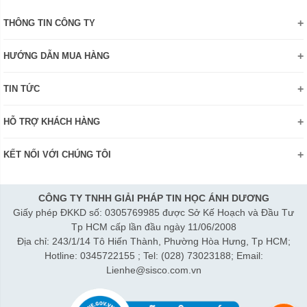
THÔNG TIN CÔNG TY
Giới thiệu
HƯỚNG DẪN MUA HÀNG
Chính sách bảo mật thông tin
Hướng dẫn đặt hàng Online
Danh hiệu - Chứng nhận
TIN TỨC
Thanh toán và giao hàng
Liên hệ
Khuyến mãi
Chính sách đổi trả hàng
HỖ TRỢ KHÁCH HÀNG
Review sản phẩm
Hướng dẫn đăng ký tài khoản
Điện thoai: (028)73023188
Công nghệ - Sản phẩm mới
Kiểm tra tình trạng đơn hàng
KẾT NỐI VỚI CHÚNG TÔI
Bán hàng: 0345 722155
Chính sách Doanh nghiệp
Bảo hành: 0931249442
Chính sách Đại lý
Hợp tác: LienHe@sisco.com.vn
CÔNG TY TNHH GIẢI PHÁP TIN HỌC ÁNH DƯƠNG
Giấy phép ĐKKD số: 0305769985 được Sở Kế Hoạch và Đầu Tư
Thời gian làm việc từ Thứ 2- Thứ 7:
Tp HCM cấp lần đầu ngày 11/06/2008
Sáng 8h15-12h; Chiều 1h15-5h30
Địa chỉ: 243/1/14 Tô Hiến Thành, Phường Hòa Hưng, Tp HCM;
Thứ 7 làm đến 3h30 chiều.
Hotline: 0345722155 ; Tel: (028) 73023188; Email:
Lienhe@sisco.com.vn