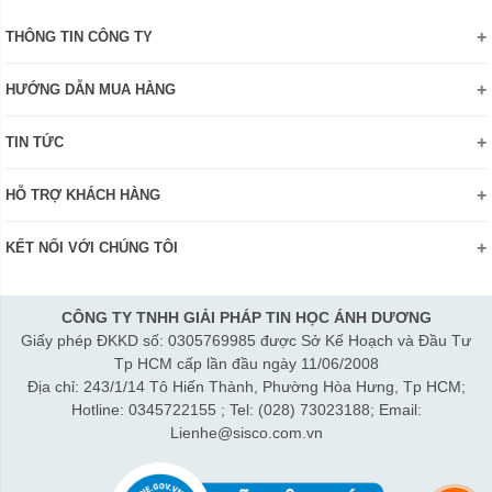
THÔNG TIN CÔNG TY
Giới thiệu
HƯỚNG DẪN MUA HÀNG
Chính sách bảo mật thông tin
Hướng dẫn đặt hàng Online
Danh hiệu - Chứng nhận
TIN TỨC
Thanh toán và giao hàng
Liên hệ
Khuyến mãi
Chính sách đổi trả hàng
HỖ TRỢ KHÁCH HÀNG
Review sản phẩm
Hướng dẫn đăng ký tài khoản
Điện thoai: (028)73023188
Công nghệ - Sản phẩm mới
Kiểm tra tình trạng đơn hàng
KẾT NỐI VỚI CHÚNG TÔI
Bán hàng: 0345 722155
Chính sách Doanh nghiệp
Bảo hành: 0931249442
Chính sách Đại lý
Hợp tác: LienHe@sisco.com.vn
CÔNG TY TNHH GIẢI PHÁP TIN HỌC ÁNH DƯƠNG
Giấy phép ĐKKD số: 0305769985 được Sở Kế Hoạch và Đầu Tư
Thời gian làm việc từ Thứ 2- Thứ 7:
Tp HCM cấp lần đầu ngày 11/06/2008
Sáng 8h15-12h; Chiều 1h15-5h30
Địa chỉ: 243/1/14 Tô Hiến Thành, Phường Hòa Hưng, Tp HCM;
Thứ 7 làm đến 3h30 chiều.
Hotline: 0345722155 ; Tel: (028) 73023188; Email:
Lienhe@sisco.com.vn