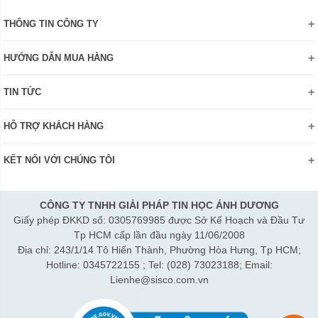
THÔNG TIN CÔNG TY
Giới thiệu
HƯỚNG DẪN MUA HÀNG
Chính sách bảo mật thông tin
Hướng dẫn đặt hàng Online
Danh hiệu - Chứng nhận
TIN TỨC
Thanh toán và giao hàng
Liên hệ
Khuyến mãi
Chính sách đổi trả hàng
HỖ TRỢ KHÁCH HÀNG
Review sản phẩm
Hướng dẫn đăng ký tài khoản
Điện thoai: (028)73023188
Công nghệ - Sản phẩm mới
Kiểm tra tình trạng đơn hàng
KẾT NỐI VỚI CHÚNG TÔI
Bán hàng: 0345 722155
Chính sách Doanh nghiệp
Bảo hành: 0931249442
Chính sách Đại lý
Hợp tác: LienHe@sisco.com.vn
CÔNG TY TNHH GIẢI PHÁP TIN HỌC ÁNH DƯƠNG
Giấy phép ĐKKD số: 0305769985 được Sở Kế Hoạch và Đầu Tư
Thời gian làm việc từ Thứ 2- Thứ 7:
Tp HCM cấp lần đầu ngày 11/06/2008
Sáng 8h15-12h; Chiều 1h15-5h30
Địa chỉ: 243/1/14 Tô Hiến Thành, Phường Hòa Hưng, Tp HCM;
Thứ 7 làm đến 3h30 chiều.
Hotline: 0345722155 ; Tel: (028) 73023188; Email:
Lienhe@sisco.com.vn