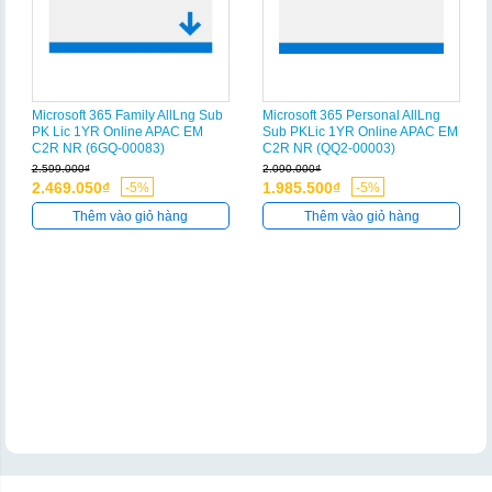
Microsoft 365 Family AllLng Sub
Microsoft 365 Personal AllLng
PK Lic 1YR Online APAC EM
Sub PKLic 1YR Online APAC EM
C2R NR (6GQ-00083)
C2R NR (QQ2-00003)
2.599.000₫
2.090.000₫
2.469.050₫
1.985.500₫
-5%
-5%
Thêm vào giỏ hàng
Thêm vào giỏ hàng