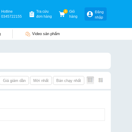
Hotline
Tra cứu
0
Giỏ
Đăng
0345722155
đơn hàng
hàng
nhập
g
Video sản phẩm
Giá giảm dần
Mới nhất
Bán chạy nhất