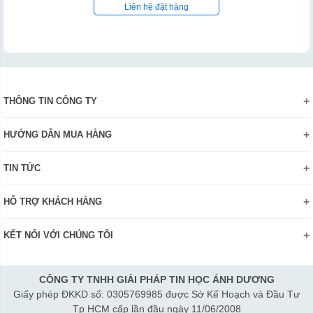
Liên hệ đặt hàng
THÔNG TIN CÔNG TY
Giới thiệu
HƯỚNG DẪN MUA HÀNG
Chính sách bảo mật thông tin
Hướng dẫn đặt hàng Online
Danh hiệu - Chứng nhận
TIN TỨC
Thanh toán và giao hàng
Liên hệ
Khuyến mãi
Chính sách đổi trả hàng
HỖ TRỢ KHÁCH HÀNG
Review sản phẩm
Hướng dẫn đăng ký tài khoản
Điện thoai: (028)73023188
Công nghệ - Sản phẩm mới
Kiểm tra tình trạng đơn hàng
KẾT NỐI VỚI CHÚNG TÔI
Bán hàng: 0345 722155
Chính sách Doanh nghiệp
Bảo hành: 0931249442
Chính sách Đại lý
Hợp tác: LienHe@sisco.com.vn
CÔNG TY TNHH GIẢI PHÁP TIN HỌC ÁNH DƯƠNG
Giấy phép ĐKKD số: 0305769985 được Sở Kế Hoạch và Đầu Tư
Thời gian làm việc từ Thứ 2- Thứ 7:
Tp HCM cấp lần đầu ngày 11/06/2008
Sáng 8h15-12h; Chiều 1h15-5h30