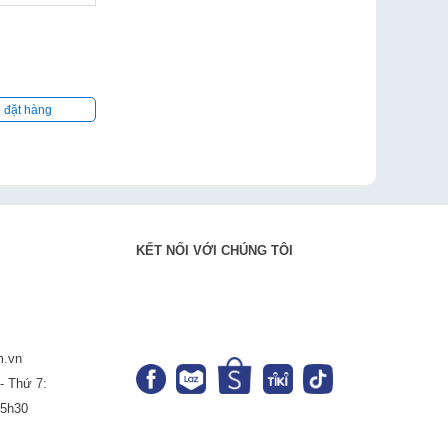
ệ đặt hàng
KẾT NỐI VỚI CHÚNG TÔI
m.vn
- Thứ 7:
-5h30