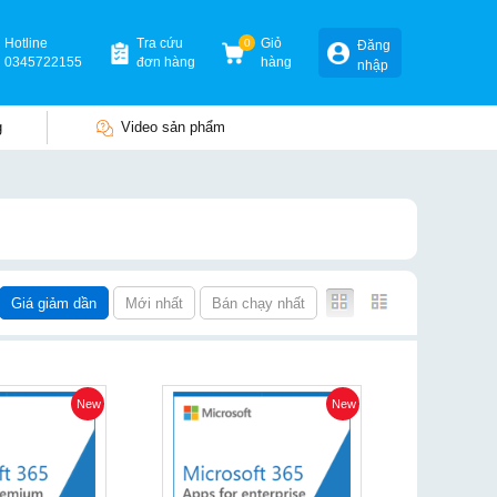
Hotline
Tra cứu
0
Giỏ
Đăng
0345722155
đơn hàng
hàng
nhập
g
Video sản phẩm
Giá giảm dần
Mới nhất
Bán chạy nhất
New
New