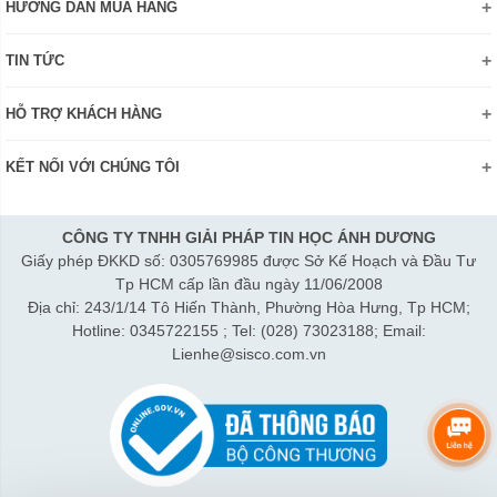
HƯỚNG DẪN MUA HÀNG
Chính sách bảo mật thông tin
Hướng dẫn đặt hàng Online
Danh hiệu - Chứng nhận
TIN TỨC
Thanh toán và giao hàng
Liên hệ
Khuyến mãi
Chính sách đổi trả hàng
HỖ TRỢ KHÁCH HÀNG
Review sản phẩm
Hướng dẫn đăng ký tài khoản
Điện thoai: (028)73023188
Công nghệ - Sản phẩm mới
Kiểm tra tình trạng đơn hàng
KẾT NỐI VỚI CHÚNG TÔI
Bán hàng: 0345 722155
Chính sách Doanh nghiệp
Bảo hành: 0931249442
Chính sách Đại lý
Hợp tác: LienHe@sisco.com.vn
CÔNG TY TNHH GIẢI PHÁP TIN HỌC ÁNH DƯƠNG
Giấy phép ĐKKD số: 0305769985 được Sở Kế Hoạch và Đầu Tư
Thời gian làm việc từ Thứ 2- Thứ 7:
Tp HCM cấp lần đầu ngày 11/06/2008
Sáng 8h15-12h; Chiều 1h15-5h30
Địa chỉ: 243/1/14 Tô Hiến Thành, Phường Hòa Hưng, Tp HCM;
Thứ 7 làm đến 3h30 chiều.
Hotline: 0345722155 ; Tel: (028) 73023188; Email:
Lienhe@sisco.com.vn