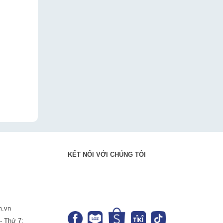
KẾT NỐI VỚI CHÚNG TÔI
m.vn
- Thứ 7: