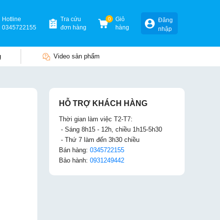
Hotline
Tra cứu
0
Giỏ
Đăng
0345722155
đơn hàng
hàng
nhập
g
Video sản phẩm
HỖ TRỢ KHÁCH HÀNG
Thời gian làm việc T2-T7:
- Sáng 8h15 - 12h, chiều 1h15-5h30
- Thứ 7 làm đến 3h30 chiều
Bán hàng:
0345722155
Bảo hành:
0931249442