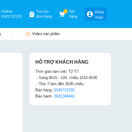
Hotline
Tra cứu
0
Giỏ
Đăng
0345722155
đơn hàng
hàng
nhập
g
Video sản phẩm
HỖ TRỢ KHÁCH HÀNG
Thời gian làm việc T2-T7:
- Sáng 8h15 - 12h, chiều 1h15-5h30
- Thứ 7 làm đến 3h30 chiều
Bán hàng:
0345722155
Bảo hành:
0931249442