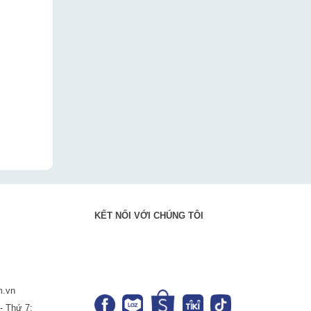
KẾT NỐI VỚI CHÚNG TÔI
m.vn
- Thứ 7: