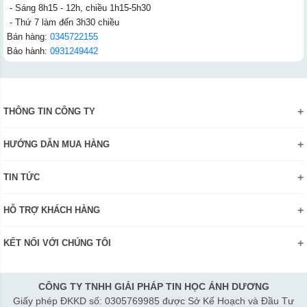
- Sáng 8h15 - 12h, chiều 1h15-5h30
- Thứ 7 làm đến 3h30 chiều
Bán hàng:
0345722155
Bảo hành:
0931249442
THÔNG TIN CÔNG TY
Giới thiệu
HƯỚNG DẪN MUA HÀNG
Chính sách bảo mật thông tin
Hướng dẫn đặt hàng Online
Danh hiệu - Chứng nhận
TIN TỨC
Thanh toán và giao hàng
Liên hệ
Khuyến mãi
Chính sách đổi trả hàng
HỖ TRỢ KHÁCH HÀNG
Review sản phẩm
Hướng dẫn đăng ký tài khoản
Điện thoai: (028)73023188
Công nghệ - Sản phẩm mới
Kiểm tra tình trạng đơn hàng
KẾT NỐI VỚI CHÚNG TÔI
Bán hàng: 0345 722155
Chính sách Doanh nghiệp
Bảo hành: 0931249442
Chính sách Đại lý
Hợp tác: LienHe@sisco.com.vn
CÔNG TY TNHH GIẢI PHÁP TIN HỌC ÁNH DƯƠNG
Giấy phép ĐKKD số: 0305769985 được Sở Kế Hoạch và Đầu Tư
Thời gian làm việc từ Thứ 2- Thứ 7: