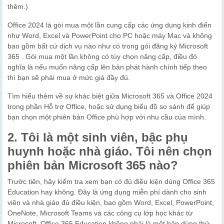
thêm.)
Office 2024 là gói mua một lần cung cấp các ứng dụng kinh điển
như Word, Excel và PowerPoint cho PC hoặc máy Mac và không
bao gồm bất cứ dịch vụ nào như có trong gói đăng ký Microsoft
365 . Gói mua một lần không có tùy chọn nâng cấp, điều đó
nghĩa là nếu muốn nâng cấp lên bản phát hành chính tiếp theo
thì bạn sẽ phải mua ở mức giá đầy đủ.
Tìm hiểu thêm về sự khác biệt giữa Microsoft 365 và Office 2024
trong phần Hỗ trợ Office, hoặc sử dụng biểu đồ so sánh để giúp
bạn chọn một phiên bản Office phù hợp với nhu cầu của mình.
2. Tôi là một sinh viên, bậc phụ
huynh hoặc nhà giáo. Tôi nên chọn
phiên bản Microsoft 365 nào?
Trước tiên, hãy kiểm tra xem bạn có đủ điều kiện dùng Office 365
Education hay không. Đây là ứng dụng miễn phí dành cho sinh
viên và nhà giáo đủ điều kiện, bao gồm Word, Excel, PowerPoint,
OneNote, Microsoft Teams và các công cụ lớp học khác từ
Microsoft. Office 365 Education không phải là một bản dùng thử