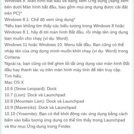
Windows 8: Màn hình bắt đầu và dạng xem Ứng dụng (dạng xem
bên dưới Màn hình bắt đầu, bao gồm mọi ứng dụng được cài đặt
trên PC)*
Windows 8.1: Chế độ xem ứng dụng*
*Nếu bạn không tìm thấy các biểu tượng trong Windows 8 hoặc
Windows 8.1, hãy đi tới màn hình Bắt đầu, rồi nhập tên ứng dụng
bạn muốn cho chạy (ví dụ: Word).
Windows 11 hoặc Windows 10: Menu bắt đầu. Bạn cũng có thể
nhập tên của ứng dụng mình muốn khởi chạy (ví dụ: Word) trong
Cortana.
Ngoài ra, bạn cũng có thể ghim lối tắt ứng dụng vào màn hình Bắt
đầu hay thanh tác vụ trên màn hình máy tính để tiện truy cập.
Tìm hiểu.
Mac OS X
10.6 (Snow Leopard): Dock
10.7 (Lion): Dock và Launchpad
10.8 (Mountain Lion): Dock và Launchpad
10.9 (Mavericks): Dock và Launchpad
10.10 (Yosemite): Bạn có thể khởi động các ứng dụng bằng cách
bấm vào biểu tượng ứng dụng có thể tìm thấy trong Launchpad
và thư mục Ứng dụng trong Finder.