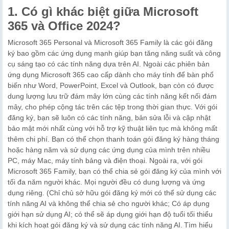
1. Có gì khác biệt giữa Microsoft
365 và Office 2024?
Microsoft 365 Personal và Microsoft 365 Family là các gói đăng
ký bao gồm các ứng dụng mạnh giúp bạn tăng năng suất và công
cụ sáng tạo có các tính năng dựa trên AI. Ngoài các phiên bản
ứng dụng Microsoft 365 cao cấp dành cho máy tính để bàn phổ
biến như Word, PowerPoint, Excel và Outlook, bạn còn có được
dung lượng lưu trữ đám mây lớn cùng các tính năng kết nối đám
mây, cho phép cộng tác trên các tệp trong thời gian thực. Với gói
đăng ký, bạn sẽ luôn có các tính năng, bản sửa lỗi và cập nhật
bảo mật mới nhất cùng với hỗ trợ kỹ thuật liên tục mà không mất
thêm chi phí. Bạn có thể chọn thanh toán gói đăng ký hàng tháng
hoặc hàng năm và sử dụng các ứng dụng của mình trên nhiều
PC, máy Mac, máy tính bảng và điện thoại. Ngoài ra, với gói
Microsoft 365 Family, bạn có thể chia sẻ gói đăng ký của mình với
tối đa năm người khác. Mọi người đều có dung lượng và ứng
dụng riêng. (Chỉ chủ sở hữu gói đăng ký mới có thể sử dụng các
tính năng AI và không thể chia sẻ cho người khác; Có áp dụng
giới hạn sử dụng AI; có thể sẽ áp dụng giới hạn độ tuổi tối thiểu
khi kích hoạt gói đăng ký và sử dụng các tính năng AI. Tìm hiểu