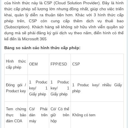
của hình thức này là CSP (Cloud Solution Provider). Đây là hình
thức cấp phép số lượng lớn nhưng đồng nhất, giúp cho việc triển
khai, quản lý diễn ra thuận tiện hơn. Khác với 3 hình thức cấp
phép trên, CSP còn cung cấp thêm dịch vụ thuê bao
(Subscription). Khách hàng sẽ không sở hữu vĩnh viễn quyền sử
dụng mà sẽ phải đăng ký gói dịch vụ theo năm, điển hình có thể
kể đến là Microsoft 365
Bảng so sánh các hình thức cấp phép:
Hình thức
OEM
FPP/ESD
CSP
cấp phép
1 Produc
1 Produc
Đóng gói /
1 Produc key/ nhiều Giấy
key/ 1
key/ 1
Product key
phép
Giấy phép
Giấy phép
Tem chứng
Có/ Phải
Có/ Có thể
thực bảo
dán trên
giữ trên
Không có tem
đảm COA
máy
hộp