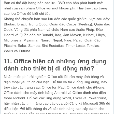
Bạn có thể đặt hàng bản sao lưu DVD cho bản phát hành mới
nhất của sản phẩm Office với một khoản phí. Hãy truy cập trang
sao lưu Office để biết chi tiết.
Không thể chuyển bản sao lưu đến các quốc gia/khu vực sau đây:
Bhutan, Brazil, Trung Quốc, Quần đảo Cocos (Keeling), Quần đảo
Cook, Vùng đất phía Nam và châu Nam cực thuộc Pháp, Đảo
Heard và Quần đảo McDonald, Iraq, Jan Mayen, Kiribati, Libya,
Micronesia, Myanmar, Nauru, Nepal, Niue, Palau, Quần đảo
Pitcairn, Saba, Samoa, Sint Eustatius, Timor Leste, Tokelau,
Wallis và Futuna.
11. Office hiện có những ứng dụng
dành cho thiết bị di động nào?
Nhận miễn phí trải nghiệm Office cốt lõi trên máy tính bảng và
điện thoại yêu thích của bạn. Để tìm và tải xuống ứng dụng, hãy
truy cập các trang sau: Office for iPad, Office dành cho iPhone,
Office dành cho máy tính bảng Android và Office dành cho điện
thoại Android. Đối với các ứng dụng Word, Excel và PowerPoint,
hãy nhận các tính năng cao cấp qua gói đăng ký Microsoft 365 đủ
điều kiện. Để biết thông tin về các tính năng cao cấp dành cho
thiết bị di động sẵn có với Microsoft 365, hãy truy cập trang thông