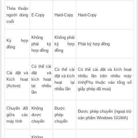
Thỏa thuận
người dùng
E-Copy
Hard-Copy
Hard-Copy
cuối
Không
Không phải
Ký hợp
phải ký
ký hợp
Phải ký hợp đồng
đồng
hợp đồng
đồng
Có thể cài
Có thể cài
Có thể cài đặt và kích hoạt
Cài đặt và
đặt và
đặt và kích
nhiều lần trên nhiều máy
Kích hoạt
kích hoạt
hoạt lại
tính(Phụ thuộc vào tổng số
(Active)
lại nhiều
nhiều lần
giấy phép đã mua)
lần
Chuyển đối
Không
Được
Được phép chuyển (ngoại trừ
giữa các
được
phép
sản phẩm Windows GGWA)
máy tính
chuyển
chuyển
Không