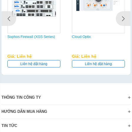
Sophos Firewall (XGS Series)
Cloud Optix
Giá: Liên hệ
Giá: Liên hệ
Liên hệ đặt hàng
Liên hệ đặt hàng
THÔNG TIN CÔNG TY
Giới thiệu
HƯỚNG DẪN MUA HÀNG
Chính sách bảo mật thông tin
Hướng dẫn đặt hàng Online
Danh hiệu - Chứng nhận
TIN TỨC
Thanh toán và giao hàng
Liên hệ