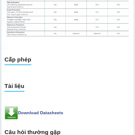
.
Cấp phép
Tài liệu
Download Datasheets
Câu hỏi thường gặp