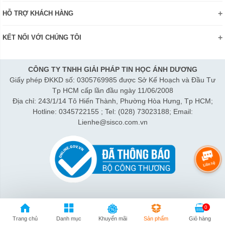
Khuyến mãi
Chính sách đổi trả hàng
HỖ TRỢ KHÁCH HÀNG
Review sản phẩm
Hướng dẫn đăng ký tài khoản
Điện thoai: (028)73023188
Công nghệ - Sản phẩm mới
Kiểm tra tình trạng đơn hàng
KẾT NỐI VỚI CHÚNG TÔI
Bán hàng: 0345 722155
Chính sách Doanh nghiệp
Bảo hành: 0931249442
Chính sách Đại lý
Hợp tác: LienHe@sisco.com.vn
CÔNG TY TNHH GIẢI PHÁP TIN HỌC ÁNH DƯƠNG
Giấy phép ĐKKD số: 0305769985 được Sở Kế Hoạch và Đầu Tư
Thời gian làm việc từ Thứ 2- Thứ 7:
Tp HCM cấp lần đầu ngày 11/06/2008
Sáng 8h15-12h; Chiều 1h15-5h30
Địa chỉ: 243/1/14 Tô Hiến Thành, Phường Hòa Hưng, Tp HCM;
Thứ 7 làm đến 3h30 chiều.
Hotline: 0345722155 ; Tel: (028) 73023188; Email:
Lienhe@sisco.com.vn
0
Trang chủ
Danh mục
Khuyến mãi
Sản phẩm
Giỏ hàng