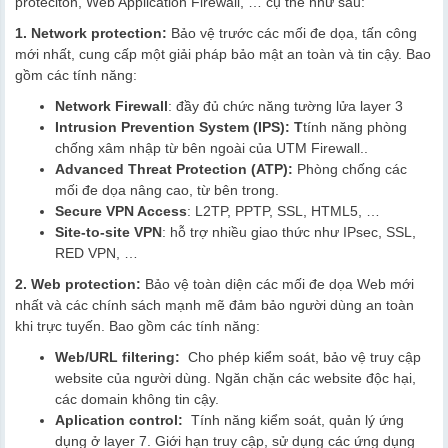
proteciton, Web Application Firewall, … cụ thể như sau:
1. Network protection:
Bảo vệ trước các mối đe dọa, tấn công
mới nhất, cung cấp một giải pháp bảo mật an toàn và tin cậy. Bao
gồm các tính năng:
Network Firewall
: đầy đủ chức năng tường lửa layer 3
Intrusion Prevention System (IPS): T
tính năng phòng
chống xâm nhập từ bên ngoài của UTM Firewall..
Advanced Threat Protection (ATP):
Phòng chống các
mối đe dọa nâng cao, từ bên trong.
Secure VPN Access
: L2TP, PPTP, SSL, HTML5, …
Site-to-site VPN
: hỗ trợ nhiều giao thức như IPsec, SSL,
RED VPN, …
2. Web protection:
Bảo vệ toàn diện các mối đe dọa Web mới
nhất và các chính sách mạnh mẽ đảm bảo người dùng an toàn
khi trực tuyến. Bao gồm các tính năng:
Web/URL filtering:
Cho phép kiểm soát, bảo vệ truy cập
website của người dùng. Ngăn chặn các website độc hại,
các domain không tin cậy.
Aplication control:
Tính năng kiểm soát, quản lý ứng
dụng ở layer 7. Giới hạn truy cập, sử dụng các ứng dụng