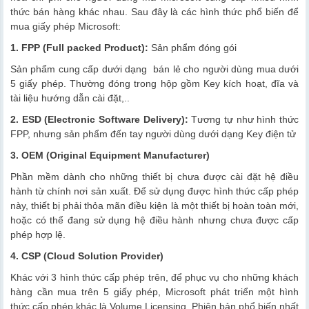
thức bán hàng khác nhau. Sau đây là các hình thức phổ biến để
mua giấy phép Microsoft:
1. FPP (Full packed Product):
Sản phẩm đóng gói
Sản phẩm cung cấp dưới dạng bán lẻ cho người dùng mua dưới
5 giấy phép. Thường đóng trong hộp gồm Key kích hoạt, đĩa và
tài liệu hướng dẫn cài đặt,..
2. ESD (Electronic Software Delivery):
Tương tự như hình thức
FPP, nhưng sản phẩm đến tay người dùng dưới dạng Key điện tử
3. OEM (Original Equipment Manufacturer)
Phần mềm dành cho những thiết bị chưa được cài đặt hệ điều
hành từ chính nơi sản xuất. Để sử dụng được hình thức cấp phép
này, thiết bị phải thỏa mãn điều kiện là một thiết bị hoàn toàn mới,
hoặc có thể đang sử dụng hệ điều hành nhưng chưa được cấp
phép hợp lệ.
4. CSP (Cloud Solution Provider)
Khác với 3 hình thức cấp phép trên, để phục vụ cho những khách
hàng cần mua trên 5 giấy phép, Microsoft phát triển một hình
thức cấp phép khác là Volume Licensing. Phiên bản phổ biến nhất