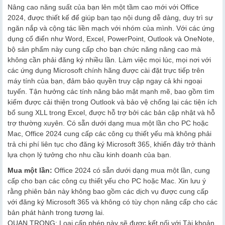
Nâng cao năng suất của bạn lên một tầm cao mới với Office
2024, được thiết kế để giúp bạn tạo nội dung dễ dàng, duy trì sự
ngăn nắp và cộng tác liền mạch với nhóm của mình. Với các ứng
dụng cổ điển như Word, Excel, PowerPoint, Outlook và OneNote,
bộ sản phẩm này cung cấp cho bạn chức năng nâng cao mà
không cần phải đăng ký nhiều lần. Làm việc mọi lúc, mọi nơi với
các ứng dụng Microsoft chính hãng được cài đặt trực tiếp trên
máy tính của bạn, đảm bảo quyền truy cập ngay cả khi ngoại
tuyến. Tận hưởng các tính năng bảo mật mạnh mẽ, bao gồm tìm
kiếm được cải thiện trong Outlook và bảo vệ chống lại các tiện ích
bổ sung XLL trong Excel, được hỗ trợ bởi các bản cập nhật và hỗ
trợ thường xuyên. Có sẵn dưới dạng mua một lần cho PC hoặc
Mac, Office 2024 cung cấp các công cụ thiết yếu mà không phải
trả chi phí liên tục cho đăng ký Microsoft 365, khiến đây trở thành
lựa chọn lý tưởng cho nhu cầu kinh doanh của bạn.
Mua một lần:
Office 2024 có sẵn dưới dạng mua một lần, cung
cấp cho bạn các công cụ thiết yếu cho PC hoặc Mac. Xin lưu ý
rằng phiên bản này không bao gồm các dịch vụ được cung cấp
với đăng ký Microsoft 365 và không có tùy chọn nâng cấp cho các
bản phát hành trong tương lai.
QUAN TRỌNG: Loại cấp phép này sẽ được kết nối với Tài khoản