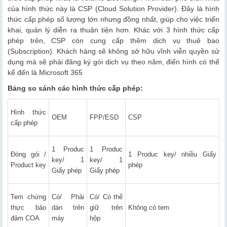
của hình thức này là CSP (Cloud Solution Provider). Đây là hình
thức cấp phép số lượng lớn nhưng đồng nhất, giúp cho việc triển
khai, quản lý diễn ra thuận tiện hơn. Khác với 3 hình thức cấp
phép trên, CSP còn cung cấp thêm dịch vụ thuê bao
(Subscription). Khách hàng sẽ không sở hữu vĩnh viễn quyền sử
dụng mà sẽ phải đăng ký gói dịch vụ theo năm, điển hình có thể
kể đến là Microsoft 365
Bảng so sánh các hình thức cấp phép:
Hình thức
OEM
FPP/ESD
CSP
cấp phép
1 Produc
1 Produc
Đóng gói /
1 Produc key/ nhiều Giấy
key/ 1
key/ 1
Product key
phép
Giấy phép
Giấy phép
Tem chứng
Có/ Phải
Có/ Có thể
thực bảo
dán trên
giữ trên
Không có tem
đảm COA
máy
hộp