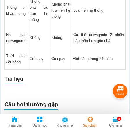
Không
Không phải
Thông tin
phải lưu
lưu trên hệ
Lưu trên hệ thống
khách hàng
trên hệ
thống
thống
Hạ cấp
Có thể downgrade 2 phiên
Không
Không
(downgrade)
bán thấp hơn gần nhất
Thời gian
Có ngay
Có ngay
Đặt hàng trong 24h-72h
đặt hàng
Tài liệu
Câu hỏi thường gặp
A - Câu hỏi thường gặp Microsoft 365
0
Trang chủ
Danh mục
Khuyến mãi
Sản phẩm
Giỏ hàng
Câu hỏi hàng đầu