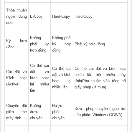
Thỏa thuận
người dùng
E-Copy
Hard-Copy
Hard-Copy
cuối
Không
Không phải
Ký hợp
phải ký
ký hợp
Phải ký hợp đồng
đồng
hợp đồng
đồng
Có thể cài
Có thể cài
Có thể cài đặt và kích hoạt
Cài đặt và
đặt và
đặt và kích
nhiều lần trên nhiều máy
Kích hoạt
kích hoạt
hoạt lại
tính(Phụ thuộc vào tổng số
(Active)
lại nhiều
nhiều lần
giấy phép đã mua)
lần
Chuyển đối
Không
Được
Được phép chuyển (ngoại trừ
giữa các
được
phép
sản phẩm Windows GGWA)
máy tính
chuyển
chuyển