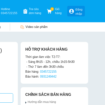
Hotline
Tra cứu
0
Giỏ
Đăng
0345722155
đơn hàng
hàng
nhập
g
Video sản phẩm
)
HỖ TRỢ KHÁCH HÀNG
Thời gian làm việc T2-T7:
- Sáng 8h15 - 12h, chiều 1h15-5h30
- Thứ 7 làm đến 3h30 chiều
Bán hàng:
0345722155
Bảo hành:
0931249442
CHÍNH SÁCH BÁN HÀNG
Hướng dẫn mua hàng