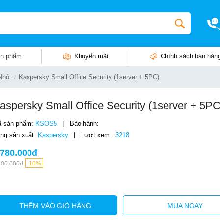
n phẩm
Khuyến mãi
Chính sách bán hàn
Nhỏ
Kaspersky Small Office Security (1server + 5PC)
aspersky Small Office Security (1server + 5PC
 sản phẩm:
KSOS5
|
Bảo hành:
ng sản xuất:
Kaspersky
|
Lượt xem:
3218
.780.000đ
200.000đ
-10%
THÊM VÀO GIỎ HÀNG
MUA NGAY