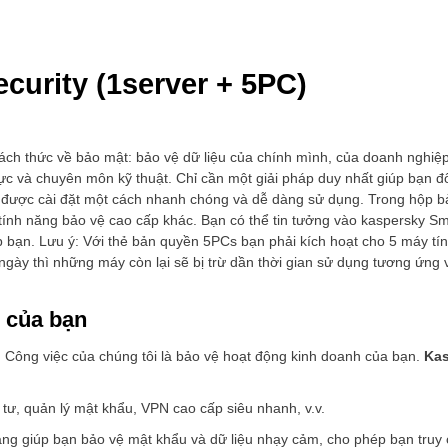
curity (1server + 5PC)
hách thức về bảo mật: bảo vệ dữ liệu của chính mình, của doanh nghiệ
ực và chuyên môn kỹ thuật. Chỉ cần một giải pháp duy nhất giúp bạn đ
ới được cài đặt một cách nhanh chóng và dễ dàng sử dụng. Trong hộp 
tính năng bảo vệ cao cấp khác. Bạn có thể tin tưởng vào kaspersky Sm
 bạn. Lưu ý: Với thẻ bản quyền 5PCs bạn phải kích hoạt cho 5 máy tín
gày thì những máy còn lại sẽ bị trừ dần thời gian sử dụng tương ứng 
ỏ của bạn
. Công việc của chúng tôi là bảo vệ hoạt động kinh doanh của bạn.
Kas
tư, quản lý mật khẩu, VPN cao cấp siêu nhanh, v.v.
ng giúp bạn bảo vệ mật khẩu và dữ liệu nhạy cảm, cho phép bạn truy 