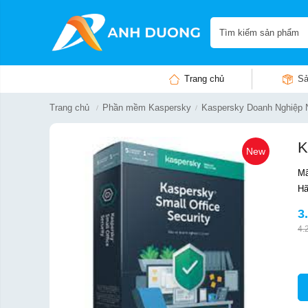
Trang chủ
Sả
Trang chủ
Phần mềm Kaspersky
Kaspersky Doanh Nghiệp 
K
New
Mã
Hã
3
4.