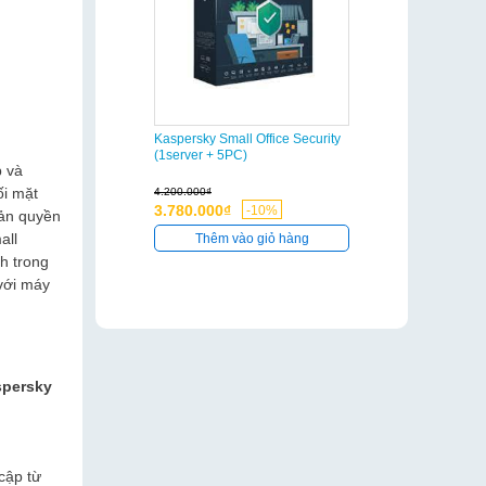
Kaspersky Small Office Security
(1server + 5PC)
p và
ối mặt
4.200.000₫
3.780.000₫
-10%
bản quyền
all
Thêm vào giỏ hàng
h trong
với máy
persky
cập từ