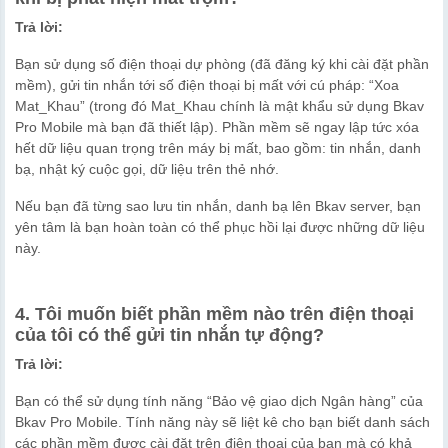
Trả lời:
Bạn sử dụng số điện thoại dự phòng (đã đăng ký khi cài đặt phần
mềm), gửi tin nhắn tới số điện thoại bị mất với cú pháp: “Xoa
Mat_Khau” (trong đó Mat_Khau chính là mật khẩu sử dụng Bkav
Pro Mobile mà bạn đã thiết lập). Phần mềm sẽ ngay lập tức xóa
hết dữ liệu quan trọng trên máy bị mất, bao gồm: tin nhắn, danh
bạ, nhật ký cuộc gọi, dữ liệu trên thẻ nhớ.
Nếu bạn đã từng sao lưu tin nhắn, danh bạ lên Bkav server, bạn
yên tâm là bạn hoàn toàn có thể phục hồi lại được những dữ liệu
này.
4. Tôi muốn biết phần mềm nào trên điện thoại
của tôi có thể gửi tin nhắn tự động?
Trả lời:
Bạn có thể sử dụng tính năng “Bảo vệ giao dịch Ngân hàng” của
Bkav Pro Mobile. Tính năng này sẽ liệt kê cho bạn biết danh sách
các phần mềm được cài đặt trên điện thoại của bạn mà có khả