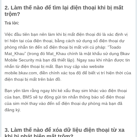
2. Làm thế nào để tìm lại điện thoại khi bị mất
trộm?
Trả lời:
Việc đầu tiên bạn nên làm khi bị mất điện thoại đó là xác định vị
trí hiện tại của điện thoại, bằng cách sử dụng số điện thoại dự
phòng nhắn tin đến số điện thoại bị mất với cú pháp: “Toado
Mat_Khau” (trong đó Mat_Khau chính là mật khẩu sử dụng Bkav
Mobile Security mà bạn đã thiết lập). Ngay sau khi nhận được tin
nhắn từ điện thoại bị mất. Bạn truy cập vào website
mobile.bkav.com, điền chính xác tọa độ để biết vị trí hiện thời của
điện thoại bị mất trên bản đồ.
Bạn yên tâm rằng ngay khi kẻ xấu thay sim khác vào điện thoại
của bạn, BMS sẽ tự động gửi tin nhắn thông báo số điện thoại
của sim mới thay vào đến số điện thoại dự phòng mà bạn đã
đăng ký.
3. Làm thế nào để xóa dữ liệu điện thoại từ xa
khi bị phát hiện mất trộm?