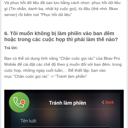
Và phục hồi dữ liệu đã sao lưu bằng cách chọn: phục hồi dữ liệu
gì (Tin nhắn, danh bạ, nhật ký cuộc gọi), từ đâu (thẻ nhớ, Bkav
server) rồi bấm nút “Phục hồi dữ liệu”
6. Tôi muốn không bị làm phiền vào ban đêm
hoặc trong các cuộc họp thì phải làm thế nào?
Trả lời:
Bạn có thể sử dụng tính năng "Chặn cuộc gọi rác" của Bkav Pro
Mobile để cài đặt các chế độ theo ý muốn đối với ban đêm, trong
cuộc họp, những ngày cuối tuần,... Để thiết lập, bạn vào
mục “Chặn cuộc gọi rác” -> “Tránh làm phiền”