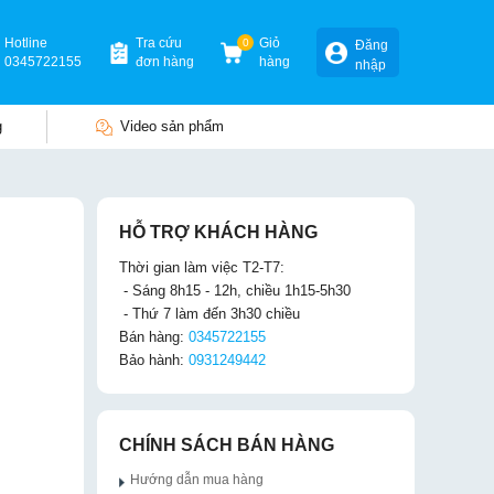
Hotline
Tra cứu
0
Giỏ
Đăng
0345722155
đơn hàng
hàng
nhập
g
Video sản phẩm
HỖ TRỢ KHÁCH HÀNG
Thời gian làm việc T2-T7:
- Sáng 8h15 - 12h, chiều 1h15-5h30
- Thứ 7 làm đến 3h30 chiều
Bán hàng:
0345722155
Bảo hành:
0931249442
CHÍNH SÁCH BÁN HÀNG
Hướng dẫn mua hàng