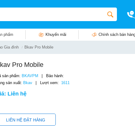
n phẩm
Khuyến mãi
Chính sách bán hàn
o Gia đình
Bkav Pro Mobile
kav Pro Mobile
 sản phẩm:
BKAVPM
|
Bảo hành:
ng sản xuất:
Bkav
|
Lượt xem:
1611
iá: Liên hệ
LIÊN HỆ ĐẶT HÀNG