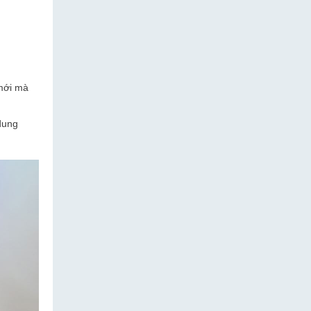
 mới mà
 dung