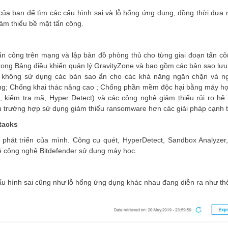
i của bạn để tìm các cấu hình sai và lỗ hổng ứng dụng, đồng thời đưa 
iảm thiểu bề mặt tấn công.
tấn công trên mạng và lập bản đồ phòng thủ cho từng giai đoạn tấn c
rong Bảng điều khiển quản lý GravityZone và bao gồm các bản sao lưu
à không sử dụng các bản sao ẩn cho các khả năng ngăn chặn và n
ng; Chống khai thác nâng cao ; Chống phần mềm độc hại bằng máy họ
ý, kiểm tra mã, Hyper Detect) và các công nghệ giảm thiểu rủi ro hệ
 trường hợp sử dụng giảm thiểu ransomware hơn các giải pháp cạnh t
tacks
phát triển của mình. Công cụ quét, HyperDetect, Sandbox Analyzer
 về công nghệ Bitdefender sử dụng máy học.
ấu hình sai cũng như lỗ hổng ứng dụng khác nhau đang diễn ra như th