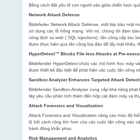
Bằng cách đặt yếu tố con người vào giữa chiến lược quản
Network Attack Defense
Bitdefeder Network Attack Defense, một lớp bảo mật m
sử dụng các lỗ hổng mạng. Với nó, chúng tôi đảm bảo 
công dịch vụ web ( SQL injections), tấn công cấp lưu l
được thực hiện qua tấn công lừa đảo để lấy mật khẩu, th
HyperDetect™ Blocks File-less Attacks at Pre-execu
Bitdefender HyperDetect chứa các mô hình học máy và 
được thiết kế đặc biệt để phát hiện các cuộc tấn công n
Sandbox Analyzer Enhances Targeted Attack Detect
Bitdefender Sandbox Analyzer cung cấp khả năng phát h
tệp yêu cầu phân tích thêm đến hộp cát đám mây và th
Attack Forensics and Visualization
Attack Forensics and Visualization nâng cao mức độ hiể
lộ bối cảnh rộng lớn hơn của các cuộc tấn công vào cá
hành động khắc phục.
Risk Management and Analytics