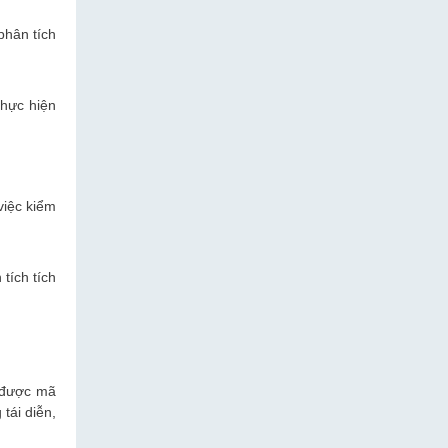
phân tích
thực hiện
việc kiểm
tích tích
g được mã
tái diễn,