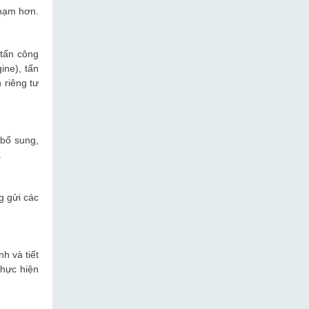
phạm hơn.
 tấn công
ine), tấn
 riêng tư
 bổ sung,
.
g gửi các
h và tiết
thực hiện