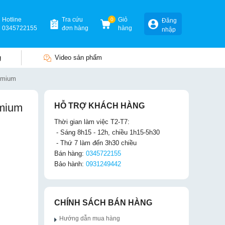
Hotline
Tra cứu
0
Giỏ
Đăng
0345722155
đơn hàng
hàng
nhập
g
Video sản phẩm
remium
emium
HỖ TRỢ KHÁCH HÀNG
Thời gian làm việc T2-T7:
- Sáng 8h15 - 12h, chiều 1h15-5h30
- Thứ 7 làm đến 3h30 chiều
Bán hàng:
0345722155
Bảo hành:
0931249442
CHÍNH SÁCH BÁN HÀNG
Hướng dẫn mua hàng