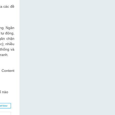
ra các đề
ông. Ngăn
 tự động,
găn chặn
c); nhiều
 thống và
ranh.
, Content
ế nào