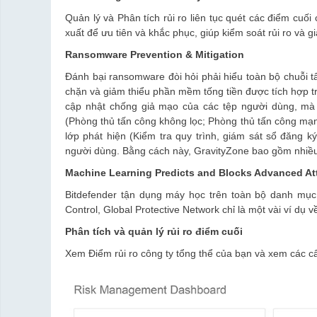
Quản lý và Phân tích rủi ro liên tục quét các điểm cuố
xuất để ưu tiên và khắc phục, giúp kiểm soát rủi ro và g
Ransomware Prevention & Mitigation
Đánh bại ransomware đòi hỏi phải hiểu toàn bộ chuỗi 
chặn và giảm thiểu phần mềm tống tiền được tích hợp t
cập nhật chống giả mạo của các tệp người dùng, m
(Phòng thủ tấn công không lọc; Phòng thủ tấn công mạ
lớp phát hiện (Kiểm tra quy trình, giám sát sổ đăng k
người dùng. Bằng cách này, GravityZone bao gồm nhiều
Machine Learning Predicts and Blocks Advanced At
Bitdefender tận dụng máy học trên toàn bộ danh mục 
Control, Global Protective Network chỉ là một vài ví dụ
Phân tích và quản lý rủi ro điểm cuối
Xem Điểm rủi ro công ty tổng thể của bạn và xem các c