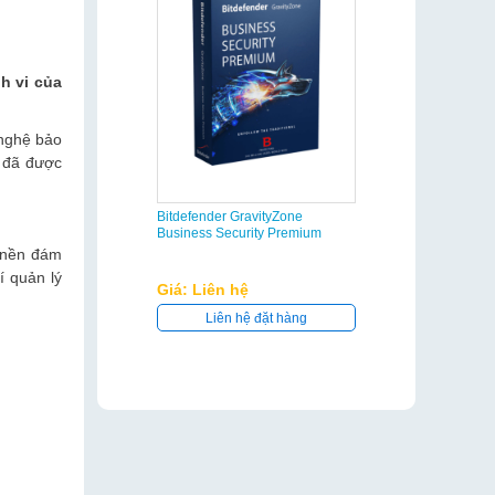
nh vi của
 nghệ bảo
ư đã được
Bitdefender GravityZone
Business Security Premium
n nền đám
í quản lý
Giá: Liên hệ
Liên hệ đặt hàng