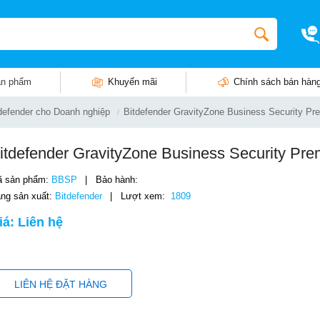
n phẩm
Khuyến mãi
Chính sách bán hàn
defender cho Doanh nghiệp
Bitdefender GravityZone Business Security P
itdefender GravityZone Business Security Pr
 sản phẩm:
BBSP
|
Bảo hành:
ng sản xuất:
Bitdefender
|
Lượt xem:
1809
iá: Liên hệ
LIÊN HỆ ĐẶT HÀNG