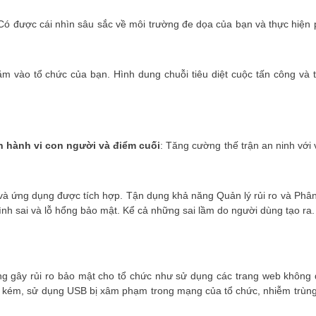
ó được cái nhìn sâu sắc về môi trường đe dọa của bạn và thực hiện 
m vào tổ chức của bạn. Hình dung chuỗi tiêu diệt cuộc tấn công và 
n hành vi con người và điểm cuối
: Tăng cường thế trận an ninh với 
 và ứng dụng được tích hợp. Tận dụng khả năng Quản lý rủi ro và Phân 
 hình sai và lỗ hổng bảo mật. Kể cả những sai lầm do người dùng tạo ra.
ng gây rủi ro bảo mật cho tổ chức như sử dụng các trang web khôn
 kém, sử dụng USB bị xâm phạm trong mạng của tổ chức, nhiễm trùng 