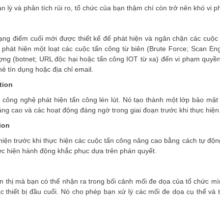
 lý và phân tích rủi ro, tổ chức của bạn thậm chí còn trở nên khó vi 
ạng điểm cuối mới được thiết kế để phát hiện và ngăn chặn các cuộc
phát hiện một loạt các cuộc tấn công từ biên (Brute Force; Scan Eng
ượng (botnet; URL độc hại hoặc tấn công IOT từ xa) đến vi phạm quyền
ẻ tín dụng hoặc địa chỉ email.
tion
công nghệ phát hiện tấn công lén lút. Nó tạo thành một lớp bảo mật
âng cao và các hoạt động đáng ngờ trong giai đoạn trước khi thực hiện
ion
iện trước khi thực hiện các cuộc tấn công nâng cao bằng cách tự độn
ực hiện hành động khắc phục dựa trên phán quyết.
n thị mà bạn có thể nhận ra trong bối cảnh mối đe dọa của tổ chức mìn
c thiết bị đầu cuối. Nó cho phép bạn xử lý các mối đe dọa cụ thể và 