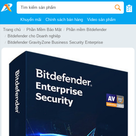
Khuyến mãi
Chính sách bán hàng
Video sản phẩm
Trang chủ
Phần Mềm Bảo Mật
Phần mềm Bitdefender
Bitdefender cho Doanh nghiệp
Bitdefender GravityZone Business Security Enterprise