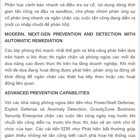
Phân loại cảnh báo nhanh và điều tra sự cố, sử dụng dòng thời
gian tấn công và đầu ra sandbox, cho phép nhóm phản ứng sự
cố phản ứng nhanh và ngăn chặn các cuộc tấn công đang diễn ra
(một cú nhấp chuột để phản hồi).
MODERN, NEXT-GEN PREVENTION AND DETECTION WITH
AUTOMATIC REMEDIATION
Các lớp phòng thủ mạnh nhất thế giới và khả năng phát hiện dựa
trên hành vi khi thực thi ngăn chặn và phòng ngừa các mối đe
dọa nâng cao được thực thi trên hạ tầng doanh nghiệp. Khi một
mối đe dọa đang hoạt động được phát hiện, phản ứng tự động sẽ
khởi động để ngăn chặn các thiệt hại tiếp theo hoặc các hoạt
động liên quan.
ADVANCED PREVENTION CAPABILITIES
Với các khả năng phòng ngừa tiên tiến như PowerShell Defense,
Exploit Defense và Anomaly Detection, GravityZone Business
Security Enterprise​ chặn các cuộc tấn công ngày nay trước khi
chuỗi tấn công diễn ra, trước khi thực thi, bảo vệ an ninh cho tổ
chức của bạn. Các cải tiến EDR như Phát hiện bất thường giúp
giảm thiểu những kẻ tấn công biết cách phá hoại hệ thống của