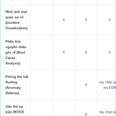
Hình ảnh trực
quan sự cố
X
X
X
(Incident
Visualization)
Phân tích
nguyên nhân
gốc rễ (Root
X
X
X
Cause
Analysis)
Phòng thủ bất
thường
tùy chọn (
X
(Anomaly
on) EDR
Defense)
Găn thẻ sự
kiện MITER
tùy chọn (
X