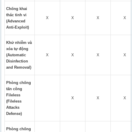
Chống khai
thác tinh vi
X
X
X
X
(Advanced
Anti-Exploit)
Khử nhiễm và
xóa tự động
(Automatic
X
X
X
X
Disinfection
and Removal)
Phòng chống
tấn công
Fileless
X
X
X
(Fileless
Attacks
Defense)
Phòng chống