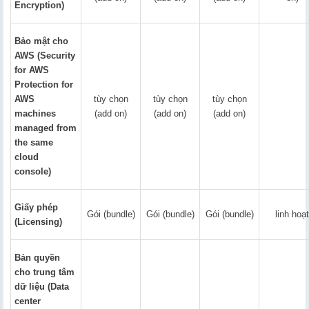
Encryption)
Bảo mật cho
AWS (Security
for AWS
Protection for
AWS
tùy chọn
tùy chọn
tùy chọn
machines
(add on)
(add on)
(add on)
managed from
the same
cloud
console)
Giấy phép
Gói (bundle)
Gói (bundle)
Gói (bundle)
linh hoạt
(Licensing)
Bản quyền
cho trung tâm
dữ liệu (Data
center