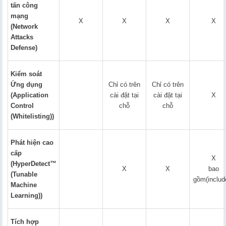
tấn công
mạng
X
X
X
X
(Network
Attacks
Defense)
Kiểm soát
Ứng dụng
Chỉ có trên
Chỉ có trên
(Application
cài đặt tại
cài đặt tại
X
Control
chỗ
chỗ
(Whitelisting))
Phát hiện cao
cấp
X
(HyperDetect™
X
X
bao
(Tunable
gồm(includ
Machine
Learning))
Tích hợp