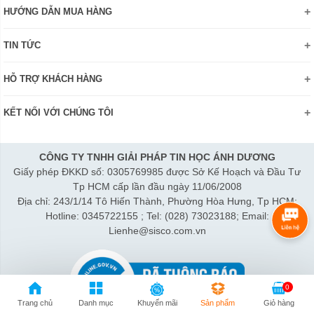
Giới thiệu
HƯỚNG DẪN MUA HÀNG
Chính sách bảo mật thông tin
Hướng dẫn đặt hàng Online
Danh hiệu - Chứng nhận
TIN TỨC
Thanh toán và giao hàng
Liên hệ
Khuyến mãi
Chính sách đổi trả hàng
HỖ TRỢ KHÁCH HÀNG
Review sản phẩm
Hướng dẫn đăng ký tài khoản
Điện thoai: (028)73023188
Công nghệ - Sản phẩm mới
Kiểm tra tình trạng đơn hàng
KẾT NỐI VỚI CHÚNG TÔI
Bán hàng: 0345 722155
Chính sách Doanh nghiệp
Bảo hành: 0931249442
Chính sách Đại lý
Hợp tác: LienHe@sisco.com.vn
CÔNG TY TNHH GIẢI PHÁP TIN HỌC ÁNH DƯƠNG
Giấy phép ĐKKD số: 0305769985 được Sở Kế Hoạch và Đầu Tư
Thời gian làm việc từ Thứ 2- Thứ 7:
Tp HCM cấp lần đầu ngày 11/06/2008
Sáng 8h15-12h; Chiều 1h15-5h30
Địa chỉ: 243/1/14 Tô Hiến Thành, Phường Hòa Hưng, Tp HCM;
Thứ 7 làm đến 3h30 chiều.
Hotline: 0345722155 ; Tel: (028) 73023188; Email:
Lienhe@sisco.com.vn
0
Trang chủ
Danh mục
Khuyến mãi
Sản phẩm
Giỏ hàng