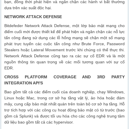
bạn, đồng thời phát hiện và ngăn chặn các hành vi bất thường
dựa trên xác suất độc hại.
NETWORK ATTACK DEFENSE
Bitdefeder Network Attack Defense, một lớp bảo mật mạng cho
điểm cuối mới được thiết kế để phát hiện và ngăn chặn các nỗ lực
tấn công đang sử dụng các lỗ hổng mạng sẽ chặn một số mạng
phát trực tuyến các cuộc tấn công như Brute Force, Password
Stealers hoặc Lateral Movement trước khi chúng có thể thực thi.
Network Attack Defense cũng tạo ra các sự cố EDR và là một
nguồn thông tin quan trọng về các mối tương quan với sự cố
EDR.
CROSS PLATFORM COVERAGE AND 3RD PARTY
INTEGRATION API'S
Bao gồm tất cả các điểm cuối của doanh nghiệp, chạy Windows,
Linux hoặc Mac, trong cơ sở hạ tầng vật lý, ảo hóa hoặc đám
mây, cung cấp bảo mật nhất quán trên toàn bộ cơ sở hạ tầng. Hỗ
trợ tích hợp với các công cụ hoạt động bảo mật có từ trước (bao
gồm cả Splunk) và được tối ưu hóa cho các công nghệ trung tâm
dữ liệu bao gồm tất cả các hypervisor.