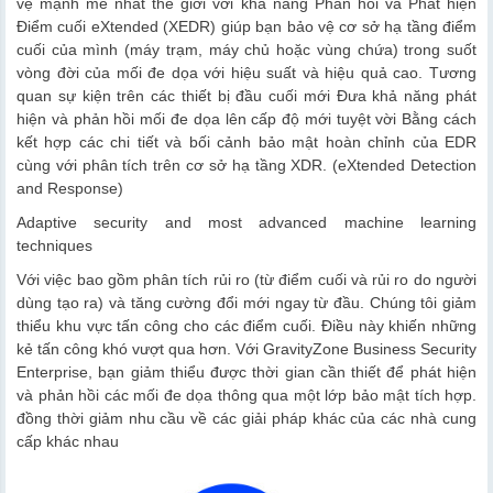
vệ mạnh mẽ nhất thế giới với khả năng Phản hồi và Phát hiện
Điểm cuối eXtended (XEDR) giúp bạn bảo vệ cơ sở hạ tầng điểm
cuối của mình (máy trạm, máy chủ hoặc vùng chứa) trong suốt
vòng đời của mối đe dọa với hiệu suất và hiệu quả cao. Tương
quan sự kiện trên các thiết bị đầu cuối mới Đưa khả năng phát
hiện và phản hồi mối đe dọa lên cấp độ mới tuyệt vời Bằng cách
kết hợp các chi tiết và bối cảnh bảo mật hoàn chỉnh của EDR
cùng với phân tích trên cơ sở hạ tầng XDR. (eXtended Detection
and Response)
Adaptive security and most advanced machine learning
techniques
Với việc bao gồm phân tích rủi ro (từ điểm cuối và rủi ro do người
dùng tạo ra) và tăng cường đổi mới ngay từ đầu. Chúng tôi giảm
thiểu khu vực tấn công cho các điểm cuối. Điều này khiến những
kẻ tấn công khó vượt qua hơn. Với GravityZone Business Security
Enterprise​, bạn giảm thiểu được thời gian cần thiết để phát hiện
và phản hồi các mối đe dọa thông qua một lớp bảo mật tích hợp.
đồng thời giảm nhu cầu về các giải pháp khác của các nhà cung
cấp khác nhau