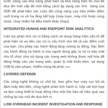
EDR, nâng cao khả năng phát hiện và khả năng hiển thị mối đe
dọa lên một cấp độ mới bằng cách áp dụng các tính năng của
XDR để phát hiện các cuộc tấn công nâng cao trên nhiều điểm
cuối trong cơ sở hạ tầng kết hợp (máy trạm, máy chủ hoặc vùng
chứa, chạy nhiều hệ điều hành khác nhau).
INTEGRATED HUMAN AND ENDPOINT RISK ANALYTICS
Liên tục phân tích rủi ro bằng cách sử dụng hàng trăm yếu tố để
phát hiện và ưu tiên các rủi ro cấu hình cho tất cả các điểm cuối
của bạn, cho phép các hành động tăng cường tự động. Xác định
các hành động và hành vi của người dùng gây ra rủi ro bảo mật
cho tổ chức như sử dụng các trang web không được mã hóa để
đăng nhập vào các trang web, quản lý mật khẩu kém, sử dụng
USB bị xâm phạm, nhiễm trùng tái phát, v.v.
LAYERED DEFENSE
Các công nghệ không có chữ ký, bao gồm học máy cục bộ và
đám mây tiên tiến, công nghệ phân tích hành vi, hộp cát tích hợp
và làm cứng thiết bị hoạt động như một lớp bảo vệ hiệu quả cao
chống lại các mối đe dọa tinh vi.
LOW OVERHEAD INCIDENT INVESTIGATION AND RESPONSE