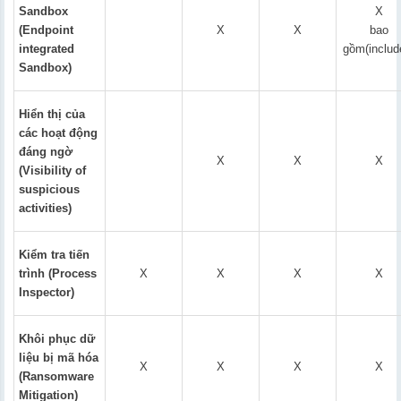
Sandbox
X
(Endpoint
X
X
bao
integrated
gồm(includ
Sandbox)
Hiển thị của
các hoạt động
đáng ngờ
X
X
X
(Visibility of
suspicious
activities)
Kiểm tra tiến
trình (Process
X
X
X
X
Inspector)
Khôi phục dữ
liệu bị mã hóa
X
X
X
X
(Ransomware
Mitigation)