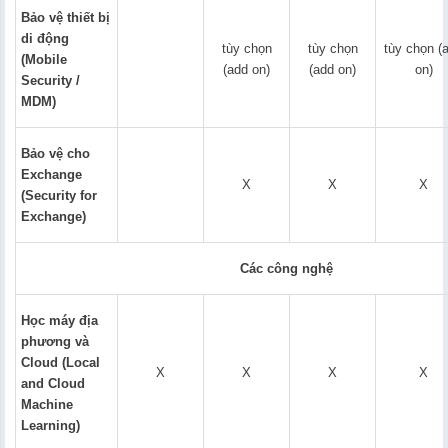
Bảo vệ thiết bị
di động
tùy chọn
tùy chọn
tùy chọn (
(Mobile
(add on)
(add on)
on)
Security /
MDM)
Bảo vệ cho
Exchange
X
X
X
(Security for
Exchange)
Các công nghệ
Học máy địa
phương và
Cloud (Local
X
X
X
X
and Cloud
Machine
Learning)