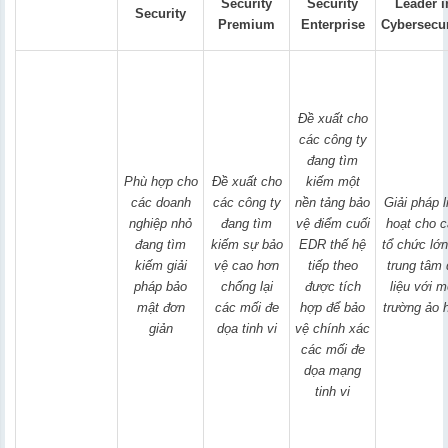
Security
Security
Leader i
Security
Premium
Enterprise
Cybersecur
Đề xuất cho
các công ty
đang tìm
Phù hợp cho
Đề xuất cho
kiếm một
các doanh
các công ty
nền tảng bảo
Giải pháp l
nghiệp nhỏ
đang tìm
vệ điểm cuối
hoạt cho 
đang tìm
kiếm sự bảo
EDR thế hệ
tổ chức lớn
kiếm giải
vệ cao hơn
tiếp theo
trung tâm
pháp bảo
chống lại
được tích
liệu với m
mật đơn
các mối đe
hợp để bảo
trường ảo 
giản
dọa tinh vi
vệ chính xác
các mối đe
dọa mạng
tinh vi