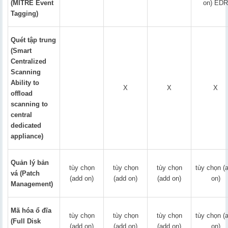
(MITRE Event
on) EDR
Tagging)
Quét tập trung
(Smart
Centralized
Scanning
Ability to
X
X
X
offload
scanning to
central
dedicated
appliance)
Quản lý bản
tùy chọn
tùy chọn
tùy chọn
tùy chọn (
vá (Patch
(add on)
(add on)
(add on)
on)
Management)
Mã hóa ổ đĩa
tùy chọn
tùy chọn
tùy chọn
tùy chọn (
(Full Disk
(add on)
(add on)
(add on)
on)