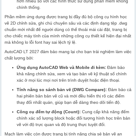
hơn nhiều so với các hình thức sử dụng phần mềm không
chính thống.
Phần mềm ứng dụng được trang bị đầy đủ bộ công cụ hình học
vẽ 2D chỉnh sửa, ghi chú chuyên sâu và các định dạng tệp .dwg
chuẩn mới nhất để người dùng có thể thoải mái cài đặt, trang bị
cho chiếc máy tính của mình những công cụ thiết kế hiện đại nhất
mà không lo lỗi font hay sai lệch tỷ lệ.
AutoCAD LT 2027 đảm bảo mang lại cho bạn trải nghiệm làm việc
chất lượng bởi:
Ứng dụng AutoCAD Web và Mobile đi kèm:
Đảm bảo
khả năng chỉnh sửa, xem và tạo bản vẽ kỹ thuật số chính
xác ở mọi lúc mọi nơi trên trình duyệt hoặc điện thoại.
Tính năng so sánh bản vẽ (DWG Compare):
Đảm bảo cả
hai phiên bản bản vẽ cũ và mới đều hiển thị rõ các điểm
thay đổi nhất quán, giúp bạn dễ dàng theo dõi tiến độ.
Công cụ đếm tự động (Count):
Cung cấp khả năng đếm
chính xác số lượng block hoặc đối tượng hình học trên bản
vẽ với độ trực quan và độ trung thực tuyệt đối.
Mạch làm việc còn được trang bị tính năng chia sẻ bản vẽ an