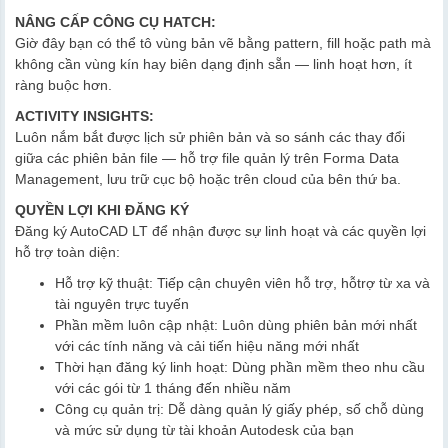
NÂNG CẤP CÔNG CỤ HATCH:
Giờ đây bạn có thể tô vùng bản vẽ bằng pattern, fill hoặc path mà
không cần vùng kín hay biên dạng định sẵn — linh hoạt hơn, ít
ràng buộc hơn.
ACTIVITY INSIGHTS:
Luôn nắm bắt được lịch sử phiên bản và so sánh các thay đổi
giữa các phiên bản file — hỗ trợ file quản lý trên Forma Data
Management, lưu trữ cục bộ hoặc trên cloud của bên thứ ba.
QUYỀN LỢI KHI ĐĂNG KÝ
Đăng ký AutoCAD LT để nhận được sự linh hoạt và các quyền lợi
hỗ trợ toàn diện:
Hỗ trợ kỹ thuật: Tiếp cận chuyên viên hỗ trợ, hỗtrợ từ xa và
tài nguyên trực tuyến
Phần mềm luôn cập nhật: Luôn dùng phiên bản mới nhất
với các tính năng và cải tiến hiệu năng mới nhất
Thời hạn đăng ký linh hoạt: Dùng phần mềm theo nhu cầu
với các gói từ 1 tháng đến nhiều năm
Công cụ quản trị: Dễ dàng quản lý giấy phép, số chỗ dùng
và mức sử dụng từ tài khoản Autodesk của bạn