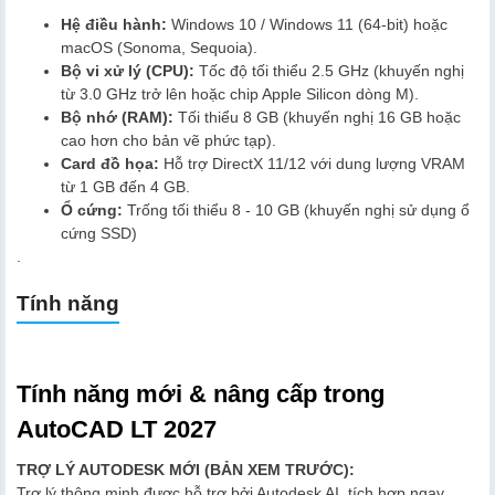
Hệ điều hành:
Windows 10 / Windows 11 (64-bit) hoặc
macOS (Sonoma, Sequoia).
Bộ vi xử lý (CPU):
Tốc độ tối thiểu 2.5 GHz (khuyến nghị
từ 3.0 GHz trở lên hoặc chip Apple Silicon dòng M).
Bộ nhớ (RAM):
Tối thiểu 8 GB (khuyến nghị 16 GB hoặc
cao hơn cho bản vẽ phức tạp).
Card đồ họa:
Hỗ trợ DirectX 11/12 với dung lượng VRAM
từ 1 GB đến 4 GB.
Ổ cứng:
Trống tối thiểu 8 - 10 GB (khuyến nghị sử dụng ổ
cứng SSD)
.
Tính năng
Tính năng mới & nâng cấp trong
AutoCAD LT 2027
TRỢ LÝ AUTODESK MỚI (BẢN XEM TRƯỚC):
Trợ lý thông minh được hỗ trợ bởi Autodesk AI, tích hợp ngay