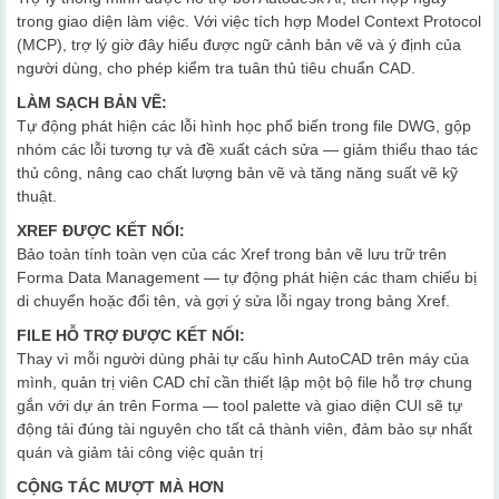
trong giao diện làm việc. Với việc tích hợp Model Context Protocol
(MCP), trợ lý giờ đây hiểu được ngữ cảnh bản vẽ và ý định của
người dùng, cho phép kiểm tra tuân thủ tiêu chuẩn CAD.
LÀM SẠCH BẢN VẼ:
Tự động phát hiện các lỗi hình học phổ biến trong file DWG, gộp
nhóm các lỗi tương tự và đề xuất cách sửa — giảm thiểu thao tác
thủ công, nâng cao chất lượng bản vẽ và tăng năng suất vẽ kỹ
thuật.
XREF ĐƯỢC KẾT NỐI:
Bảo toàn tính toàn vẹn của các Xref trong bản vẽ lưu trữ trên
Forma Data Management — tự động phát hiện các tham chiếu bị
di chuyển hoặc đổi tên, và gợi ý sửa lỗi ngay trong bảng Xref.
FILE HỖ TRỢ ĐƯỢC KẾT NỐI:
Thay vì mỗi người dùng phải tự cấu hình AutoCAD trên máy của
mình, quản trị viên CAD chỉ cần thiết lập một bộ file hỗ trợ chung
gắn với dự án trên Forma — tool palette và giao diện CUI sẽ tự
động tải đúng tài nguyên cho tất cả thành viên, đảm bảo sự nhất
quán và giảm tải công việc quản trị
CỘNG TÁC MƯỢT MÀ HƠN