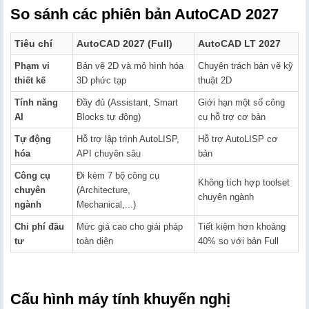
So sánh các phiên bản AutoCAD 2027
Tiêu chí
AutoCAD 2027 (Full)
AutoCAD LT 2027
Phạm vi
Bản vẽ 2D và mô hình hóa
Chuyên trách bản vẽ kỹ
thiết kế
3D phức tạp
thuật 2D
Tính năng
Đầy đủ (Assistant, Smart
Giới hạn một số công
AI
Blocks tự động)
cụ hỗ trợ cơ bản
Tự động
Hỗ trợ lập trình AutoLISP,
Hỗ trợ AutoLISP cơ
hóa
API chuyên sâu
bản
Công cụ
Đi kèm 7 bộ công cụ
Không tích hợp toolset
chuyên
(Architecture,
chuyên ngành
ngành
Mechanical,...)
Chi phí đầu
Mức giá cao cho giải pháp
Tiết kiệm hơn khoảng
tư
toàn diện
40% so với bản Full
Cấu hình máy tính khuyến nghị