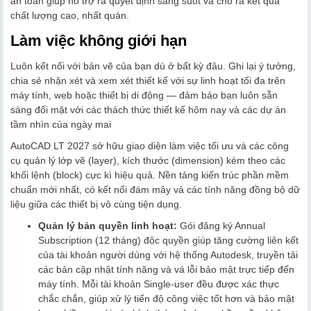
an toàn giúp hỗ trợ ra quyết định sáng suốt và cho ra kết quả
chất lượng cao, nhất quán.
Làm việc không giới hạn
Luôn kết nối với bản vẽ của bạn dù ở bất kỳ đâu. Ghi lại ý tưởng,
chia sẻ nhận xét và xem xét thiết kế với sự linh hoạt tối đa trên
máy tính, web hoặc thiết bị di động — đảm bảo bạn luôn sẵn
sàng đối mặt với các thách thức thiết kế hôm nay và các dự án
tầm nhìn của ngày mai
AutoCAD LT 2027 sở hữu giao diện làm việc tối ưu và các công
cụ quản lý lớp vẽ (layer), kích thước (dimension) kèm theo các
khối lệnh (block) cực kì hiệu quả. Nền tảng kiến trúc phần mềm
chuẩn mới nhất, có kết nối đám mây và các tính năng đồng bộ dữ
liệu giữa các thiết bị vô cùng tiện dụng.
Quản lý bản quyền linh hoạt:
Gói đăng ký Annual
Subscription (12 tháng) độc quyền giúp tăng cường liên kết
của tài khoản người dùng với hệ thống Autodesk, truyền tải
các bản cập nhật tính năng và vá lỗi bảo mật trực tiếp đến
máy tính. Mỗi tài khoản Single-user đều được xác thực
chắc chắn, giúp xử lý tiến độ công việc tốt hơn và bảo mật