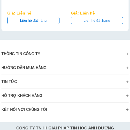
Giá: Liên hệ
Giá: Liên hệ
Liên hệ đặt hàng
Liên hệ đặt hàng
THÔNG TIN CÔNG TY
Giới thiệu
HƯỚNG DẪN MUA HÀNG
Chính sách bảo mật thông tin
Hướng dẫn đặt hàng Online
Danh hiệu - Chứng nhận
TIN TỨC
Thanh toán và giao hàng
Liên hệ
Khuyến mãi
Chính sách đổi trả hàng
HỖ TRỢ KHÁCH HÀNG
Review sản phẩm
Hướng dẫn đăng ký tài khoản
Điện thoai: (028)73023188
Công nghệ - Sản phẩm mới
Kiểm tra tình trạng đơn hàng
KẾT NỐI VỚI CHÚNG TÔI
Bán hàng: 0345 722155
Chính sách Doanh nghiệp
Bảo hành: 0931249442
Chính sách Đại lý
Hợp tác: LienHe@sisco.com.vn
CÔNG TY TNHH GIẢI PHÁP TIN HỌC ÁNH DƯƠNG