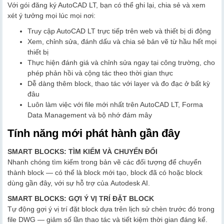
Với gói đăng ký AutoCAD LT, bạn có thể ghi lại, chia sẻ và xem
xét ý tưởng mọi lúc mọi nơi:
Truy cập AutoCAD LT trực tiếp trên web và thiết bị di động
Xem, chỉnh sửa, đánh dấu và chia sẻ bản vẽ từ hầu hết mọi
thiết bị
Thực hiện đánh giá và chỉnh sửa ngay tại công trường, cho
phép phản hồi và cộng tác theo thời gian thực
Dễ dàng thêm block, thao tác với layer và đo đạc ở bất kỳ
đâu
Luôn làm việc với file mới nhất trên AutoCAD LT, Forma
Data Management và bộ nhớ đám mây
Tính năng mới phát hành gần đây
SMART BLOCKS: TÌM KIẾM VÀ CHUYỂN ĐỔI
Nhanh chóng tìm kiếm trong bản vẽ các đối tượng để chuyển
thành block — có thể là block mới tạo, block đã có hoặc block
dùng gần đây, với sự hỗ trợ của Autodesk AI.
SMART BLOCKS: GỢI Ý VỊ TRÍ ĐẶT BLOCK
Tự động gợi ý vị trí đặt block dựa trên lịch sử chèn trước đó trong
file DWG — giảm số lần thao tác và tiết kiệm thời gian đáng kể.