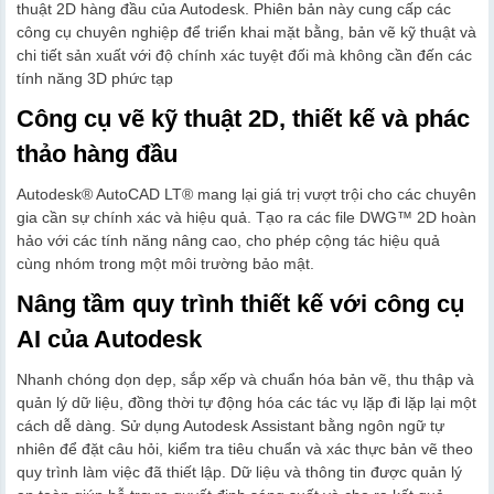
thuật 2D hàng đầu của Autodesk. Phiên bản này cung cấp các
công cụ chuyên nghiệp để triển khai mặt bằng, bản vẽ kỹ thuật và
chi tiết sản xuất với độ chính xác tuyệt đối mà không cần đến các
tính năng 3D phức tạp
Công cụ vẽ kỹ thuật 2D, thiết kế và phác
thảo hàng đầu
Autodesk® AutoCAD LT® mang lại giá trị vượt trội cho các chuyên
gia cần sự chính xác và hiệu quả. Tạo ra các file DWG™ 2D hoàn
hảo với các tính năng nâng cao, cho phép cộng tác hiệu quả
cùng nhóm trong một môi trường bảo mật.
Nâng tầm quy trình thiết kế với công cụ
AI của Autodesk
Nhanh chóng dọn dẹp, sắp xếp và chuẩn hóa bản vẽ, thu thập và
quản lý dữ liệu, đồng thời tự động hóa các tác vụ lặp đi lặp lại một
cách dễ dàng. Sử dụng Autodesk Assistant bằng ngôn ngữ tự
nhiên để đặt câu hỏi, kiểm tra tiêu chuẩn và xác thực bản vẽ theo
quy trình làm việc đã thiết lập. Dữ liệu và thông tin được quản lý